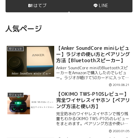
はてブ
LINE
人気ページ
【Anker SoundCore miniレビュ
ガジェット
ー】ラジオの使い方とペアリング
方法【Bluetoothスピーカー】
Anker SoundCore miniのBluetoothスピ
ーカーをAmazonで購入したのでレビュ
ー。ラジオが聴けてSDカードに入ってる
曲も再生可能です。AUXモードもあるの
2019.08.21
で使い勝手がいいAnker SoundCore mini
をレビューしますね。
【OKIMO TWS-P10Sレビュー】
ガジェット
完全ワイヤレスイヤホン【ペアリ
ング方法と使い方】
完全防水のワイヤレスイヤホンで残り残
量もわかるOKIMO TWS-P10Sのレビュー
をまとめます。ペアリング方法や使い方
を紹介。片耳しか聞こえない時はリセッ
2020.01.05
トしましょう。OKIMO TWS-P10Sのレビ