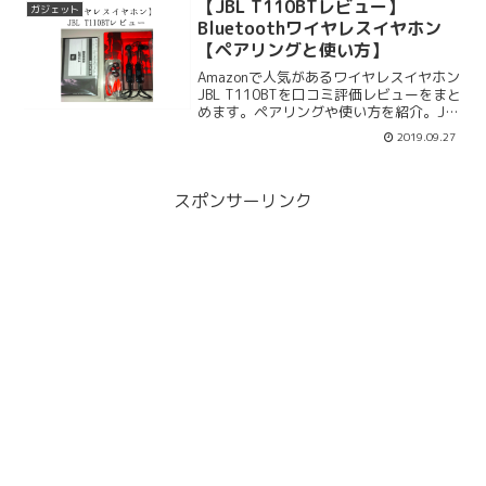
題です。メリットデメリットを見比べて
【JBL T110BTレビュー】
ガジェット
みましょう。
Bluetoothワイヤレスイヤホン
【ペアリングと使い方】
Amazonで人気があるワイヤレスイヤホン
JBL T110BTを口コミ評価レビューをまと
めます。ペアリングや使い方を紹介。JBL
T110BTの遅延や音質、付属品、スペッ
2019.09.27
ク、口コミ評価レビューをまとめます。
JBL T110BTは落下防止のマグネット付き
です。
スポンサーリンク