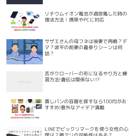
リチウムイオン電池が過放電した時の
復活方法！携帯やPCに対応
サザエさんの母フネは後妻で再婚？デ
マ？波平の前妻の墓参りシーンは何
話？
舌がクローバーの形になるやり方と練
習方法!遺伝は関係ない⁉
蒸しパンの容器を探すなら100均がお
すすめ!意外なアイデア満載
LINEでビックリマークを使う女性の心
理は？脈アリの可能性はある？