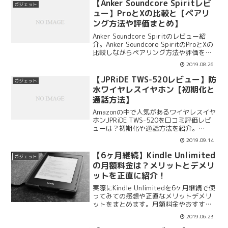
ュー、ペアリング、使い方、価格、付属
【Anker Soundcore Spiritレビ
ガジェット
品をまとめます。
ュー】ProとXの比較と【ペアリ
ング方法や評価まとめ】
Anker Soundcore Spiritのレビュー紹
介。Anker Soundcore SpiritのProとXの
比較しながらペアリング方法や評価をま
とめます。Anker Soundcore Spiritの音
2019.08.26
質や音の遅延、値段の違いもまとめてい
きます。
【JPRiDE TWS-520レビュー】防
ガジェット
水ワイヤレスイヤホン【初期化と
通話方法】
Amazonの中で人気があるワイヤレスイヤ
ホンJPRiDE TWS-520を口コミ評価レビ
ューは？初期化や通話方法を紹介。
JPRiDE TWS-520の使い方やペアリング
2019.09.14
方法、付属品、スペック、口コミ評価レ
ビューをまとめます。2018にデザイン賞
【6ヶ月継続】Kindle Unlimited
ガジェット
受賞しています。
の月額料金は？メリットとデメリ
ットを正直に紹介！
実際にKindle Unlimitedを6ヶ月継続で使
ってみての感想や正直なメリットデメリ
ットをまとめます。月額料金やおすすめ
の使い方も紹介します。Kindle
2019.06.23
Unlimitedは定額の月額料金で本を読み放