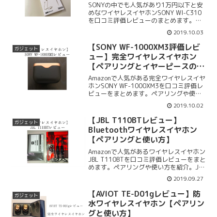
SONYの中でも人気があり1万円以下と安
めなワイヤレスイヤホンSONY WI-C310
を口コミ評価レビューのまとめます。ペ
アリングや使い方を紹介。SONY WI-
2019.10.03
C310の遅延や音質、付属品、スペック、
口コミ評価レビュー紹介します。落下防
【SONY WF-1000XM3評価レビ
ガジェット
止のマグネット付きです。
ュー】完全ワイヤレスイヤホン
【ペアリングとイヤーピースの種
類】
Amazonで人気がある完全ワイヤレスイヤ
ホンSONY WF-1000XM3を口コミ評価レ
ビューをまとめます。ペアリングや使い
方を紹介します。SONY WF-1000XM3の
2019.10.02
遅延や音質、付属品、スペック、口コミ
評価レビューをまとめます。デザイン性
【JBL T110BTレビュー】
ガジェット
も優れています。
Bluetoothワイヤレスイヤホン
【ペアリングと使い方】
Amazonで人気があるワイヤレスイヤホン
JBL T110BTを口コミ評価レビューをまと
めます。ペアリングや使い方を紹介。JBL
T110BTの遅延や音質、付属品、スペッ
2019.09.27
ク、口コミ評価レビューをまとめます。
JBL T110BTは落下防止のマグネット付き
【AVIOT TE-D01gレビュー】防
ガジェット
です。
水ワイヤレスイヤホン【ペアリン
グと使い方】