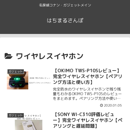
名探偵コナン・ガジェットメイン
はちまるさんぽ
ワイヤレスイヤホン
【OKIMO TWS-P10Sレビュー】
ガジェット
完全ワイヤレスイヤホン【ペアリ
ング方法と使い方】
完全防水のワイヤレスイヤホンで残り残
量もわかるOKIMO TWS-P10Sのレビュー
をまとめます。ペアリング方法や使い方
を紹介。片耳しか聞こえない時はリセッ
2020.01.05
トしましょう。OKIMO TWS-P10Sのレビ
ュー、ペアリング、使い方、価格、付属
【SONY WI-C310評価レビュ
ガジェット
品をまとめます。
ー】完全ワイヤレスイヤホン【ペ
アリングと遅延問題】