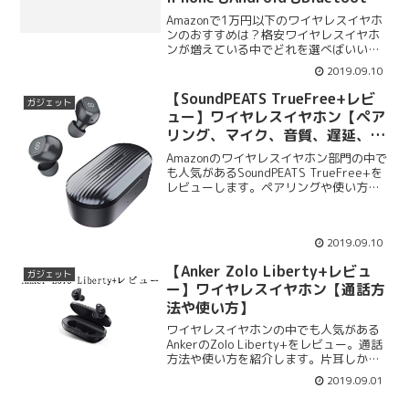
接続で利用可能
Amazonで1万円以下のワイヤレスイヤホ
ンのおすすめは？格安ワイヤレスイヤホ
ンが増えている中でどれを選べばいいか
わからないですよね。iPhoneもAndroid
2019.09.10
もBluetooth接続で利用可能の製品のお勧
めを紹介します。レビューしたワイヤレ
【SoundPEATS TrueFree+レビ
ガジェット
スイヤホンまとめ。
ュー】ワイヤレスイヤホン【ペア
リング、マイク、音質、遅延、使
い方】
Amazonのワイヤレスイヤホン部門の中で
も人気があるSoundPEATS TrueFree+を
レビューします。ペアリングや使い方を
紹介。SoundPEATS TrueFree+の音質や
遅延の問題や使い方、付属品、ペアリン
グ方法スペックも一覧で紹介します。
2019.09.10
【Anker Zolo Liberty+レビュ
ガジェット
ー】ワイヤレスイヤホン【通話方
法や使い方】
ワイヤレスイヤホンの中でも人気がある
AnkerのZolo Liberty+をレビュー。通話
方法や使い方を紹介します。片耳しか聞
こえない時の対処法やペアリングの方法
2019.09.01
もまとめます。さらにAnker Zolo
Liberty+の使い方、付属品、スペックも