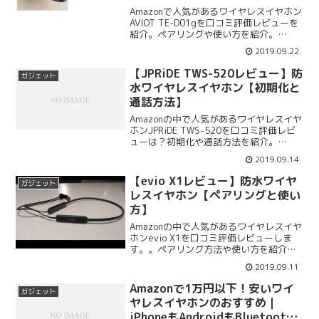
Amazonで人気があるワイヤレスイヤホン
AVIOT TE-D01gを口コミ評価レビューを
紹介。ペアリングや使い方を紹介。
AVIOT TE-D01gの遅延や音質、付属品、
2019.09.22
スペック、口コミ評価レビューをまとめ
ます。AVIOT TE-D01gを防水でデザイン
【JPRiDE TWS-520レビュー】防
ガジェット
もグッド。
水ワイヤレスイヤホン【初期化と
通話方法】
Amazonの中で人気があるワイヤレスイヤ
ホンJPRiDE TWS-520を口コミ評価レビ
ューは？初期化や通話方法を紹介。
JPRiDE TWS-520の使い方やペアリング
2019.09.14
方法、付属品、スペック、口コミ評価レ
ビューをまとめます。2018にデザイン賞
【evio X1レビュー】防水ワイヤ
ガジェット
受賞しています。
レスイヤホン【ペアリングと使い
方】
Amazonの中で人気があるワイヤレスイヤ
ホンevio X1を口コミ評価レビューしま
す。。ペアリング方法や使い方を紹介し
ます。難しそうなデバイスとのペアリン
2019.09.11
グの方法もまとめます。さらにevio X1の
使い方、付属品、スペック、口コミ評価
Amazonで1万円以下！安いワイ
ガジェット
も紹介していきます。
ヤレスイヤホンのおすすめ｜
iPhoneもAndroidもBluetooth