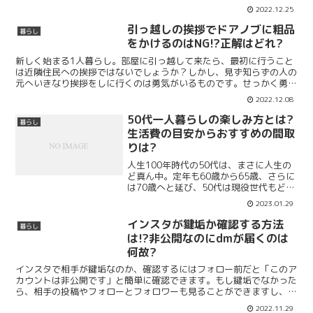
♪しかし、ホワイトボードは長年使っていると、書いた文字...
2022.12.25
引っ越しの挨拶でドアノブに粗品
暮らし
をかけるのはNG!?正解はどれ?
新しく始まる1人暮らし。部屋に引っ越して来たら、最初に行うこと
は近隣住民への挨拶ではないでしょうか？しかし、見ず知らずの人の
元へいきなり挨拶をしに行くのは勇気がいるものです。せっかく勇気
を出して挨拶に行ったけど不在だった…、何度も行きたくな...
2022.12.08
50代一人暮らしの楽しみ方とは?
暮らし
生活費の目安からおすすめの間取
りは?
人生100年時代の50代は、まさに人生の
ど真ん中。定年も60歳から65歳、さらに
は70歳へと延び、50代は現役世代もど真
ん中といえるでしょう。人生の酸いも甘
2023.01.29
いもたくさん経験し、人間としての深み
を増した50代の一人暮らしには、楽しみ
インスタが鍵垢か確認する方法
暮らし
方がいっぱ...
は!?非公開なのにdmが届くのは
何故?
インスタで相手が鍵垢なのか、確認するにはフォロー前だと「このア
カウントは非公開です」と簡単に確認できます。もし鍵垢でなかった
ら、相手の投稿やフォローとフォロワーも見ることができますし、投
稿していなかったら「投稿がありません」と表示されるので...
2022.11.29