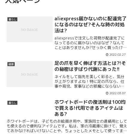
aliexpress届かないのに配達完了
暮らし
になるのはなぜ?そんな時の対処
法は?
aliexpressで注文した荷物が配達完了に
なってるのに届かないのはなぜ？なんて
ことはありませんか?せっかく買ったけ
ど、届いていないのに配達完了になって
2022.02.27
いて、1か月経っても2か月経っても届か
ない…だんだん不安になってきますよ
足の爪を早く伸ばす方法とは?!そ
健康
ね。荷物が届か...
の秘密はずばり代謝にあった!!
ネイルをして指先を美しく彩ると、気分
が上がりますよね！特に足の爪なら、仕
事や育児、家事などの邪魔にならないた
め、気軽にできます。私も、仕事の関係
2022.03.07
で手にネイルをするのは難しいのです
が、足なら靴で隠れるので問題なしです♪
ホワイトボードの復活剤は100均
暮らし
けれど、伸ばしている途中...
で買える!代用できるアイテムは
ある?
ホワイトボードは、子どものお絵描き用や、家族同士の連絡用として
も使えるので便利なアイテムです。私は、家の冷蔵庫に掛けて、覚え
ておかなければいけないことや、ちょっとしたメモとして使ってます