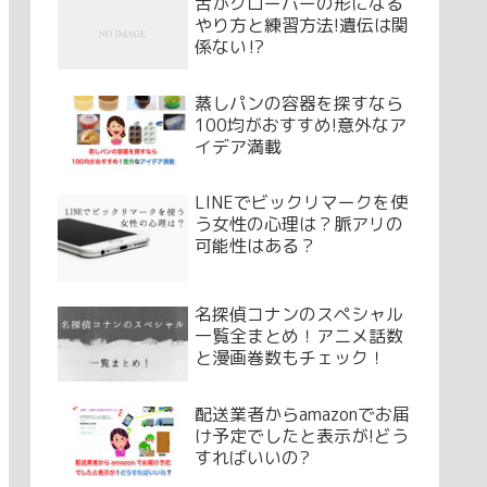
舌がクローバーの形になる
やり方と練習方法!遺伝は関
係ない⁉
蒸しパンの容器を探すなら
100均がおすすめ!意外なア
イデア満載
LINEでビックリマークを使
う女性の心理は？脈アリの
可能性はある？
名探偵コナンのスペシャル
一覧全まとめ！アニメ話数
と漫画巻数もチェック！
配送業者からamazonでお届
け予定でしたと表示が!どう
すればいいの?