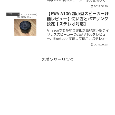
名なAnker製のスピーカーは完全防水でワ
イヤレスなので車や風呂場でも使うこと
2019.08.19
が出来るので用途によって様々です。
Anker SoundCore 2改善版をレビュー。
【EWA A106 超小型スピーカー評
ガジェット
価レビュー】使い方とペアリング
設定【ステレオ対応】
Amazonでもかなり評価が高い超小型ワイ
ヤレススピーカーのEWA A106をレビュ
ー。Bluetooth接続して使用。ステレオ対
応。充電時間や使い方、接続方法を紹
2019.09.23
介。EWA A106の音質や音の遅延問題もレ
ビューします。Bluetooth対応でステレオ
対応。
スポンサーリンク