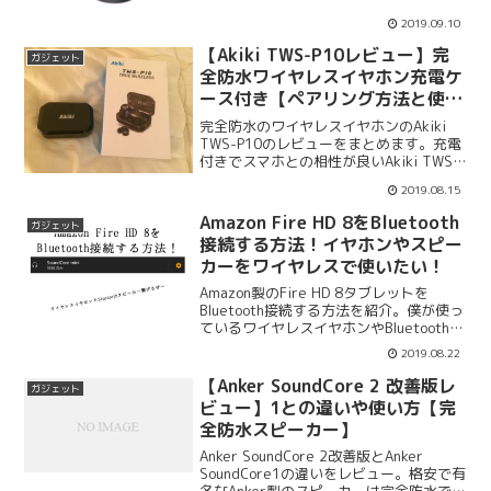
グ方法スペックも一覧で紹介します。
2019.09.10
【Akiki TWS-P10レビュー】完
ガジェット
全防水ワイヤレスイヤホン充電ケ
ース付き【ペアリング方法と使い
方】
完全防水のワイヤレスイヤホンのAkiki
TWS-P10のレビューをまとめます。充電
付きでスマホとの相性が良いAkiki TWS-
P10のペアリング方法や使い方を紹介し
2019.08.15
ます。付属品、装着感、音質、価格もま
とめます。Akiki TWS-P10のレビュー記
Amazon Fire HD 8をBluetooth
ガジェット
事。
接続する方法！イヤホンやスピー
カーをワイヤレスで使いたい！
Amazon製のFire HD 8タブレットを
Bluetooth接続する方法を紹介。僕が使っ
ているワイヤレスイヤホンやBluetoothス
ピーカーを実際に繋げます。Amazon
2019.08.22
Fire HD 8は格安で購入ができるので利用
者が段々と増えているみたいですね。
【Anker SoundCore 2 改善版レ
ガジェット
ビュー】1との違いや使い方【完
全防水スピーカー】
Anker SoundCore 2改善版とAnker
SoundCore1の違いをレビュー。格安で有