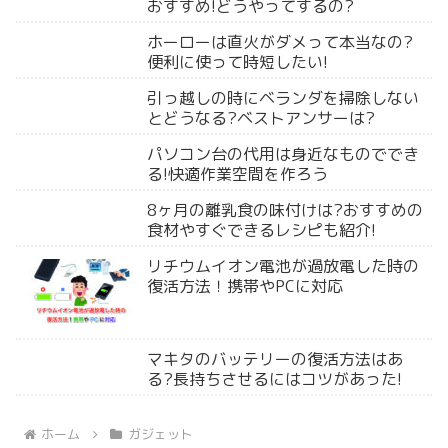
おすすめ!どうやってするの?
ホーローは直火がダメって本当なの?
便利に使って時短したい!
引っ越しの時にベランダを掃除しない
とどうなる?ベストアンサーは?
パソコン台の代用は身近なものででき
る!快適作業空間を作ろう
8ヶ月の離乳食の味付けは?おすすめの
食材やすぐできるレシピも紹介!
リチウムイオン電池が過放電した時の
復活方法！携帯やPCに対応
マキタのバッテリーの復活方法はあ
る?長持ちさせるにはコツがあった!
ホーム
ガジェット