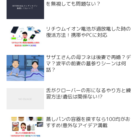
を無視しても問題ない？
リチウムイオン電池が過放電した時の
復活方法！携帯やPCに対応
サザエさんの母フネは後妻で再婚？デ
マ？波平の前妻の墓参りシーンは何
話？
舌がクローバーの形になるやり方と練
習方法!遺伝は関係ない⁉
蒸しパンの容器を探すなら100均がお
すすめ!意外なアイデア満載