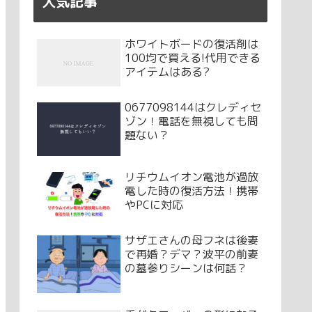
人気記事
ホワイトボードの復活剤は
100均で買える!代用できる
アイテムはある?
0677098144はクレディセ
ゾン！電話を無視しても問
題ない？
リチウムイオン電池が過放
電した時の復活方法！携帯
やPCに対応
サザエさんの母フネは後妻
で再婚？デマ？波平の前妻
の墓参りシーンは何話？