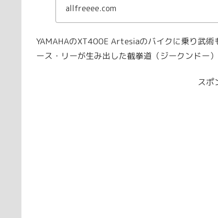
事の車種が同じで色違
allfreeee.com
YAMAHAのXT400E Artesiaのバイクに
ース・リーが生み出した截拳道（ジークンドー）
スポ