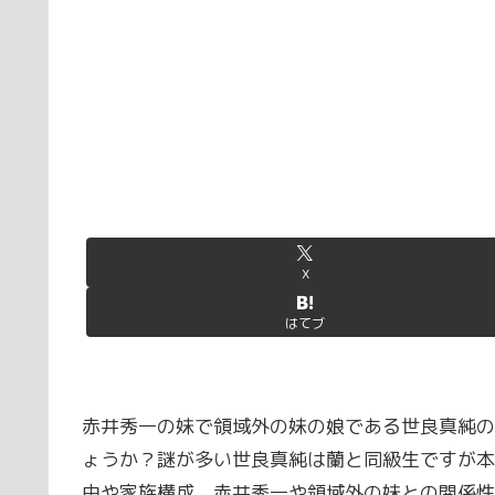
X
はてブ
赤井秀一の妹で領域外の妹の娘である世良真純の
ょうか？謎が多い世良真純は蘭と同級生ですが本
由や家族構成、赤井秀一や領域外の妹との関係性