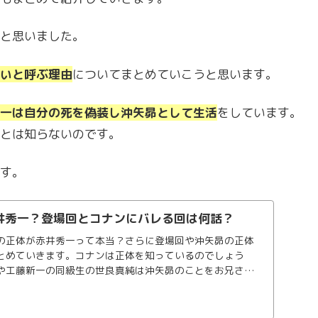
と思いました。
いと呼ぶ理由
についてまとめていこうと思います。
一は自分の死を偽装し沖矢昴として生活
をしています。
とは知らないのです。
す。
井秀一？登場回とコナンにバレる回は何話？
の正体が赤井秀一って本当？さらに登場回や沖矢昴の正体
とめていきます。コナンは正体を知っているのでしょう
や工藤新一の同級生の世良真純は沖矢昴のことをお兄さん
が理由や真相をまとめます。