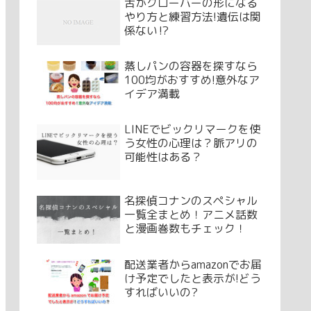
舌がクローバーの形になる
やり方と練習方法!遺伝は関
係ない⁉
蒸しパンの容器を探すなら
100均がおすすめ!意外なア
イデア満載
LINEでビックリマークを使
う女性の心理は？脈アリの
可能性はある？
名探偵コナンのスペシャル
一覧全まとめ！アニメ話数
と漫画巻数もチェック！
配送業者からamazonでお届
け予定でしたと表示が!どう
すればいいの?