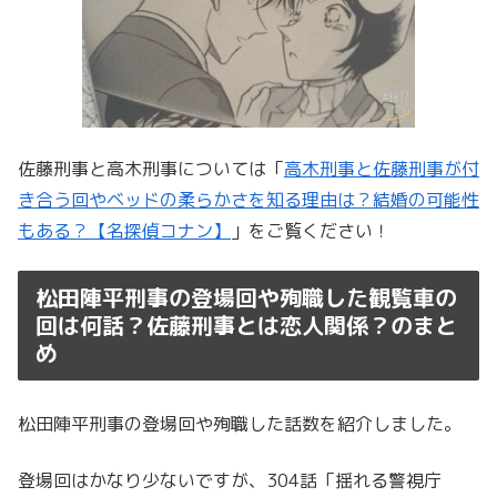
佐藤刑事と高木刑事については「
高木刑事と佐藤刑事が付
き合う回やベッドの柔らかさを知る理由は？結婚の可能性
もある？【名探偵コナン】
」をご覧ください！
松田陣平刑事の登場回や殉職した観覧車の
回は何話？佐藤刑事とは恋人関係？のまと
め
松田陣平刑事の登場回や殉職した話数を紹介しました。
登場回はかなり少ないですが、304話「揺れる警視庁