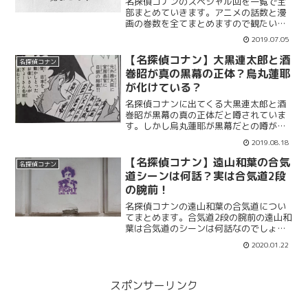
名探偵コナンのスペシャル回を一覧で全
部まとめていきます。アニメの話数と漫
画の巻数を全てまとめますので観たい作
品を探すことができます。名探偵コナン
2019.07.05
は定期的にスペシャルを放送しますね。
一覧でアニメと漫画の話数と巻数を全部
【名探偵コナン】大黒連太郎と酒
名探偵コナン
紹介します。全部で30個近くあります
巻昭が真の黒幕の正体？烏丸蓮耶
ね。
が化けている？
名探偵コナンに出てくる大黒連太郎と酒
巻昭が黒幕の真の正体だと噂されていま
す。しかし烏丸蓮耶が黒幕だとの噂が濃
厚ですが大黒連太郎と酒巻昭なのでしょ
2019.08.18
うか？烏丸蓮耶が化けた姿なんて噂もあ
るので名探偵コナンは噂や伏線がたくさ
【名探偵コナン】遠山和葉の合気
名探偵コナン
んありますね。光彦や阿笠博士も噂され
道シーンは何話？実は合気道2段
てます。
の腕前！
名探偵コナンの遠山和葉の合気道につい
てまとめます。合気道2段の腕前の遠山和
葉は合気道のシーンは何話なのでしょう
か。蘭姉ちゃんの格闘シーンは頻繁に出
2020.01.22
てくるのですが遠山和葉の格闘シーンは
あまり見た記憶がないですよね。何話で
登場するのかまとめて紹...
スポンサーリンク