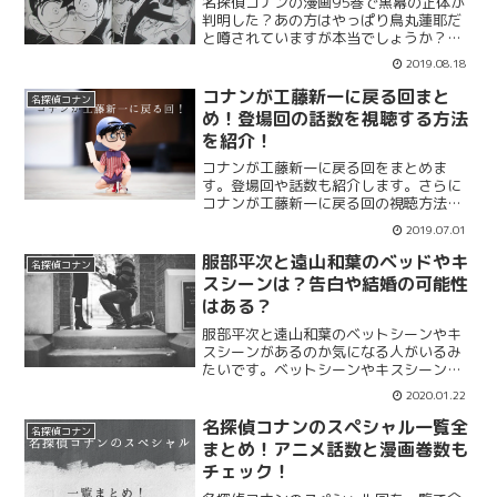
名探偵コナンの漫画95巻で黒幕の正体が
判明した？あの方はやっぱり鳥丸蓮耶だ
と噂されていますが本当でしょうか？黒
の組織の黒幕が判明したとして名探偵コ
2019.08.18
ナンの漫画95巻が話題ですが、謎が多い
あの方の正体についてまとめます。さら
コナンが工藤新一に戻る回まと
名探偵コナン
に95巻のネタバレもまとめています。
め！登場回の話数を視聴する方法
を紹介！
コナンが工藤新一に戻る回をまとめま
す。登場回や話数も紹介します。さらに
コナンが工藤新一に戻る回の視聴方法も
まとめていきます。新一の登場回は人気
2019.07.01
がありその話だけ観たいという人が多い
ので視聴方法が気になる人が多いみたい
服部平次と遠山和葉のベッドやキ
名探偵コナン
です。今すぐスマホで観る方法をまとめ
スシーンは？告白や結婚の可能性
ます。
はある？
服部平次と遠山和葉のベットシーンやキ
スシーンがあるのか気になる人がいるみ
たいです。ベットシーンやキスシーンだ
けではなく服部平次と遠山和葉の告白や
2020.01.22
結婚の可能性もまとめていきます。告白
シーンがあるのか？今後二人は結婚の可
名探偵コナンのスペシャル一覧全
名探偵コナン
能性があるのか？について紹介していき
まとめ！アニメ話数と漫画巻数も
ます。
チェック！