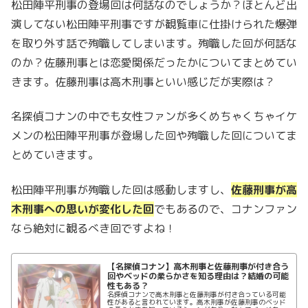
松田陣平刑事の登場回は何話なのでしょうか？ほとんど出
演してない松田陣平刑事ですが観覧車に仕掛けられた爆弾
を取り外す話で殉職してしまいます。殉職した回が何話な
のか？佐藤刑事とは恋愛関係だったかについてまとめてい
きます。佐藤刑事は高木刑事といい感じだが実際は？
名探偵コナンの中でも女性ファンが多くめちゃくちゃイケ
メンの松田陣平刑事が登場した回や殉職した回についてま
とめていきます。
松田陣平刑事が殉職した回は感動しますし、
佐藤刑事が高
木刑事への思いが変化した回
でもあるので、コナンファン
なら絶対に観るべき回ですよね！
【名探偵コナン】高木刑事と佐藤刑事が付き合う
回やベッドの柔らかさを知る理由は？結婚の可能
性もある？
名探偵コナンで高木刑事と佐藤刑事が付き合っている可能
性があると言われています。高木刑事が佐藤刑事のベッド