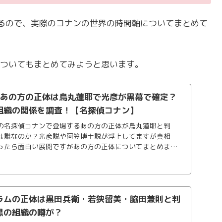
るので、実際のコナンの世界の時間軸についてまとめて
ついてもまとめてみようと思います。
】あの方の正体は烏丸蓮耶で光彦が黒幕で確定？
組織の関係を調査！【名探偵コナン】
の名探偵コナンで登場するあの方の正体が烏丸蓮耶と判
は誰なのか？光彦説や阿笠博士説が浮上してますが真相
ったら面白い展開ですがあの方の正体についてまとめま
との関係も調査していきます！
ラムの正体は黒田兵衛・若狭留美・脇田兼則と判
黒の組織の噂が？