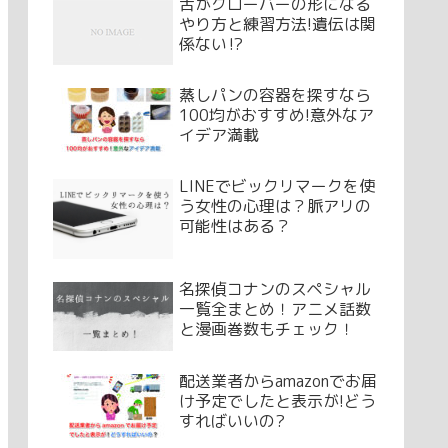
舌がクローバーの形になる
やり方と練習方法!遺伝は関
係ない⁉
蒸しパンの容器を探すなら
100均がおすすめ!意外なア
イデア満載
LINEでビックリマークを使
う女性の心理は？脈アリの
可能性はある？
名探偵コナンのスペシャル
一覧全まとめ！アニメ話数
と漫画巻数もチェック！
配送業者からamazonでお届
け予定でしたと表示が!どう
すればいいの?