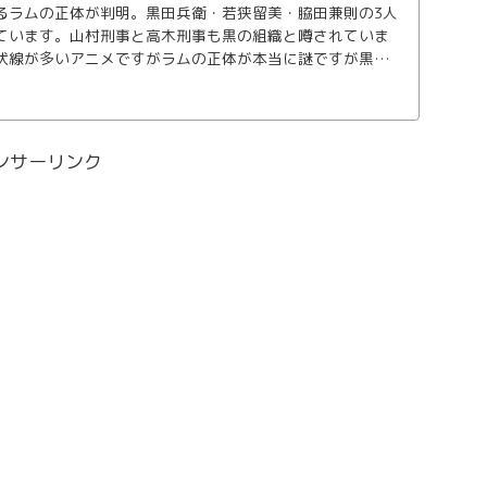
るラムの正体が判明。黒田兵衛・若狭留美・脇田兼則の3人
ています。山村刑事と高木刑事も黒の組織と噂されていま
伏線が多いアニメですがラムの正体が本当に謎ですが黒田
兼則の中で誰なのでしょう。
ンサーリンク