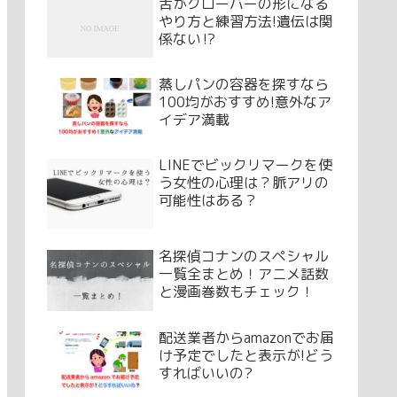
舌がクローバーの形になる
やり方と練習方法!遺伝は関
係ない⁉
蒸しパンの容器を探すなら
100均がおすすめ!意外なア
イデア満載
LINEでビックリマークを使
う女性の心理は？脈アリの
可能性はある？
名探偵コナンのスペシャル
一覧全まとめ！アニメ話数
と漫画巻数もチェック！
配送業者からamazonでお届
け予定でしたと表示が!どう
すればいいの?