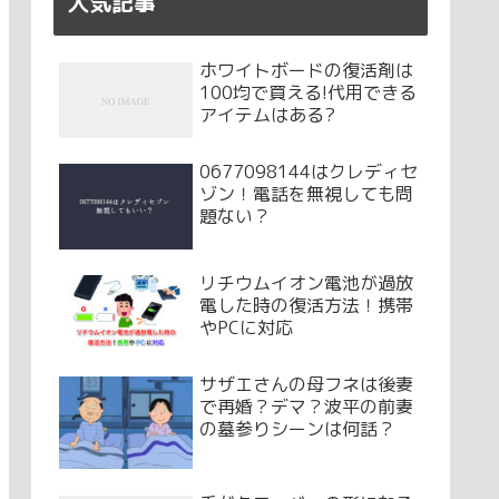
人気記事
ホワイトボードの復活剤は
100均で買える!代用できる
アイテムはある?
0677098144はクレディセ
ゾン！電話を無視しても問
題ない？
リチウムイオン電池が過放
電した時の復活方法！携帯
やPCに対応
サザエさんの母フネは後妻
で再婚？デマ？波平の前妻
の墓参りシーンは何話？