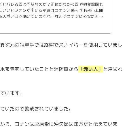
だとバレる回は何話なのか？正体がわかる回や初登場回も
こいいとファンが多い安室透はコナンと暮らす毛利小五郎
茶店ポアロで働いていますね。なんでコナンに公安だとバ
の原因や理由を調査。
異次元の狙撃手では終盤でスナイパーを使用していまし
水まきをしていたことと消防車から
「赤い人」
と呼ばれ
ています。
ていたので警戒されていました。
から、コナンは灰原愛に沖矢昴は味方だと伝えていま