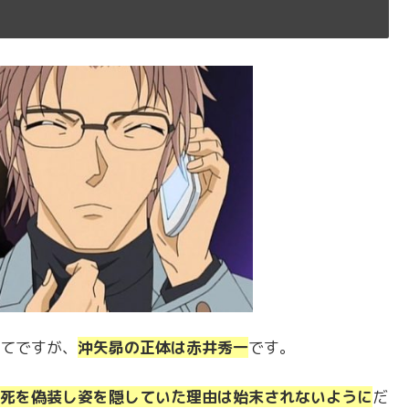
てですが、
沖矢昴の正体は赤井秀一
です。
死を偽装し姿を隠していた理由は始末されないように
だ