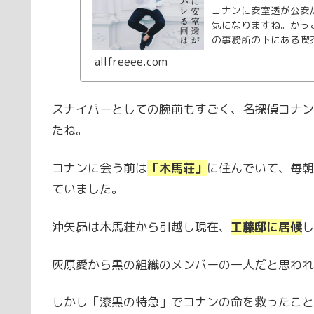
コナンに安室透が公安
気になりますね。かっ
の事務所の下にある喫
レてしまったのか？そ
allfreeee.com
スナイパーとしての腕前もすごく、名探偵コナン
たね。
コナンに会う前は
「木馬荘」
に住んでいて、毎朝
ていました。
沖矢昴は木馬荘から引越し現在、
工藤邸に居候
し
灰原愛から黒の組織のメンバーの一人だと思われ
しかし「漆黒の特急」でコナンの命を救ったこと