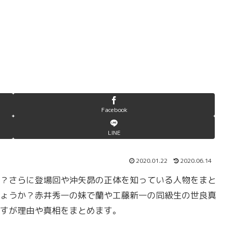
Facebook
LINE
2020.01.22
2020.06.14
？さらに登場回や沖矢昴の正体を知っている人物をまと
ょうか？赤井秀一の妹で蘭や工藤新一の同級生の世良真
すが理由や真相をまとめます。