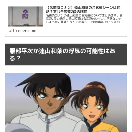
【名探偵コナン】遠山和葉の合気道シーンは何
話？実は合気道2段の腕前！
名探偵コナンの遠山和葉の合気道についてまとめます。合
気道2段の腕前の遠山和葉は合気道のシーンは何話なので
しょうか。蘭姉ちゃんの格闘シーンは頻繁に出てくるので
すが遠山和葉の格闘シーンはあまり見た記憶がないですよ
ね。何話で登場するのかまとめて紹...
allfreeee.com
服部平次か遠山和葉の浮気の可能性はあ
る？