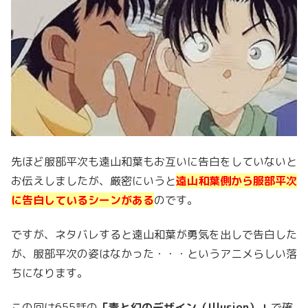
先ほど服部平次も遠山和葉もお互いに告白をしていないと
お伝えしましたが、厳密にいうと
遠山和葉側から服部平次
に告白しているシーンがある
のです。
ですが、ネタバレすると遠山和葉が勇気を出しで告白した
が、服部平次の姿はなかった・・・というアニメらしい落
ちになります。
この回は655話の
「毒と幻のデザイン（Illusion）」
で確