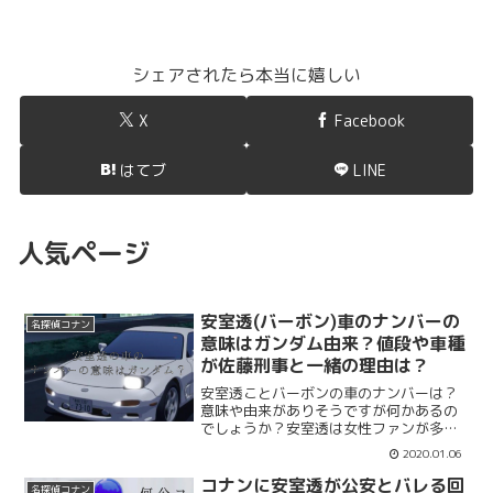
シェアされたら本当に嬉しい
X
Facebook
はてブ
LINE
人気ページ
安室透(バーボン)車のナンバーの
名探偵コナン
意味はガンダム由来？値段や車種
が佐藤刑事と一緒の理由は？
安室透ことバーボンの車のナンバーは？
意味や由来がありそうですが何かあるの
でしょうか？安室透は女性ファンが多い
ですが車は男性が気になる人が多いです
2020.01.06
よね。車のナンバーの意味や由来、車種
や値段をまとめます。バーボンと佐藤刑
コナンに安室透が公安とバレる回
名探偵コナン