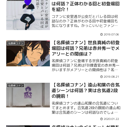
事の車種が同じで色違い理由もまとめま
は何話？正体わかる回と初登場回
す。
を紹介！
コナンに安室透が公安だとバレる回は何
話なのか？正体がわかる回や初登場回も
気になりますね。かっこいいとファンが
多い安室透はコナンと暮らす毛利小五郎
の事務所の下にある喫茶店ポアロで働い
2019.07.06
ていますね。なんでコナンに公安だとバ
【名探偵コナン】世良真純の初登
レてしまったのか？その原因や理由を調
名探偵コナン
場回は何話？兄弟は赤井秀一でメ
査。
アリーとの関係は？
名探偵コナンに登場する世良真純の初登
場回は何話？兄弟はFBI捜査官の赤井秀一
がいますがメアリーとの関係性は？名探
偵コナンは伏線が多いアニメですが世良
2019.08.21
真純の初登場回とメアリーの関係性をま
とめます。工藤新一には昔から好意があ
【名探偵コナン】遠山和葉の合気
名探偵コナン
るようですが何話で登場したのでしょ
道シーンは何話？実は合気道2段
う？
の腕前！
名探偵コナンの遠山和葉の合気道につい
てまとめます。合気道2段の腕前の遠山和
葉は合気道のシーンは何話なのでしょう
か。蘭姉ちゃんの格闘シーンは頻繁に出
2020.01.22
てくるのですが遠山和葉の格闘シーンは
あまり見た記憶がないですよね。何話で