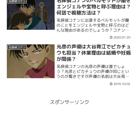
名探偵コナンのベルモットが蘭を
名探偵コナン
登場するのかまとめて紹...
エンジェルや宝物と呼ぶ理由は？
何話で視聴方法は？
名探偵コナンに出演するベルモットが蘭
のことをエンジェルや宝物と呼ぶのはど
んな理由があるのでしょうか？コナンに
出演するベルモットは黒の組織のメンバ
2020.01.20
ーですが蘭の味方のような立場です。エ
ンジェルや宝物と呼ぶ理由や何話で言っ
光彦の声優は大谷育江でピカチュ
名探偵コナン
ているのかさらに視聴方法をまとめてい
ウも担当？休業理由は結婚や妊娠
きます。
が関係？
名探偵コナンの光彦の声優は誰でしょ
う？光彦とピカチュウの声優が同じとい
うのが驚きですが声優の名前は大谷育江
さんという方です。大谷育江さんは他に
2019.10.02
ワンピースのチョッパーの声優も担当し
ていますが活動を休止していました。理
由は結婚と妊娠？光彦の声優について調
べてみました。
スポンサーリンク