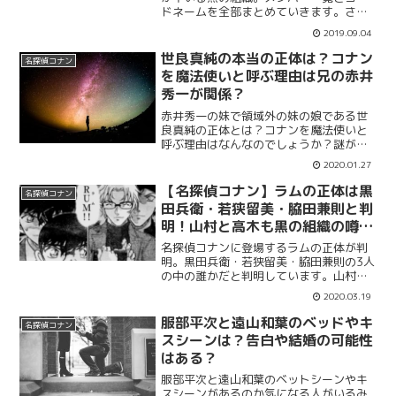
ドネームを全部まとめていきます。さら
に黒の組織の目的はなんなのでしょう
2019.09.04
か？FBIやCIAが追いかけている犯罪組織
です。名探偵コナンは20年以上放送され
世良真純の本当の正体は？コナン
名探偵コナン
ているのにも関わらず謎が多い組織で
を魔法使いと呼ぶ理由は兄の赤井
す。
秀一が関係？
赤井秀一の妹で領域外の妹の娘である世
良真純の正体とは？コナンを魔法使いと
呼ぶ理由はなんなのでしょうか？謎が多
い世良真純は蘭と同級生ですが本当の正
2020.01.27
体が気になりますね。コナンを魔法使い
と呼ぶ理由や家族構成、赤井秀一や領域
【名探偵コナン】ラムの正体は黒
名探偵コナン
外の妹との関係性もまとめて紹介してい
田兵衛・若狭留美・脇田兼則と判
きます。
明！山村と高木も黒の組織の噂
が？
名探偵コナンに登場するラムの正体が判
明。黒田兵衛・若狭留美・脇田兼則の3人
の中の誰かだと判明しています。山村刑
事と高木刑事も黒の組織と噂されていま
2020.03.19
すね。名探偵コナンは伏線が多いアニメ
ですがラムの正体が本当に謎ですが黒田
服部平次と遠山和葉のベッドやキ
名探偵コナン
兵衛・若狭留美・脇田兼則の中で誰なの
スシーンは？告白や結婚の可能性
でしょう。
はある？
服部平次と遠山和葉のベットシーンやキ
スシーンがあるのか気になる人がいるみ