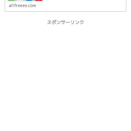
も無料で視聴する方法はHulu/dtv/U-NEXT/Amazonプライ
ムビデオを活用することです。
allfreeee.com
スポンサーリンク