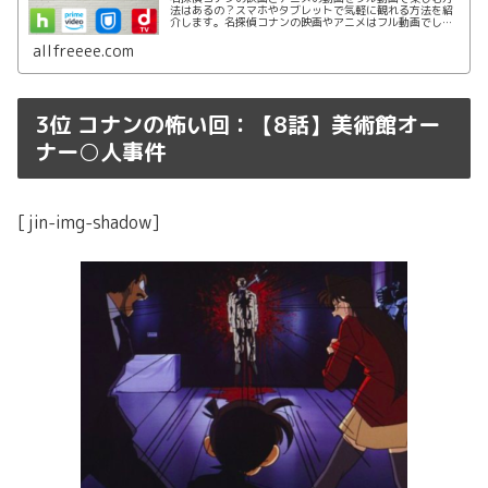
法はあるの？スマホやタブレットで気軽に観れる方法を紹
介します。名探偵コナンの映画やアニメはフル動画でしか
も無料で視聴する方法はHulu/dtv/U-NEXT/Amazonプライ
ムビデオを活用することです。
allfreeee.com
3位 コナンの怖い回：【8話】美術館オー
ナー○人事件
[jin-img-shadow]