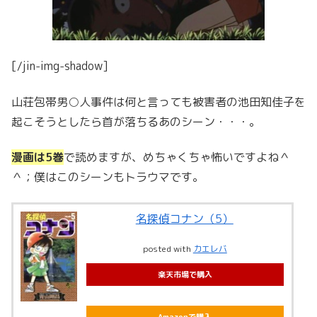
[/jin-img-shadow]
山荘包帯男○人事件は何と言っても被害者の池田知佳子を
起こそうとしたら首が落ちるあのシーン・・・。
漫画は5巻
で読めますが、めちゃくちゃ怖いですよね＾
＾；僕はこのシーンもトラウマです。
名探偵コナン（5）
posted with
カエレバ
楽天市場で購入
Amazonで購入