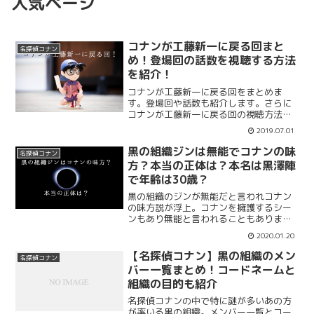
人気ページ
コナンが工藤新一に戻る回まと
名探偵コナン
め！登場回の話数を視聴する方法
を紹介！
コナンが工藤新一に戻る回をまとめま
す。登場回や話数も紹介します。さらに
コナンが工藤新一に戻る回の視聴方法も
まとめていきます。新一の登場回は人気
2019.07.01
がありその話だけ観たいという人が多い
ので視聴方法が気になる人が多いみたい
黒の組織ジンは無能でコナンの味
名探偵コナン
です。今すぐスマホで観る方法をまとめ
方？本当の正体は？本名は黒澤陣
ます。
で年齢は30歳？
黒の組織のジンが無能だと言われコナン
の味方説が浮上。コナンを擁護するシー
ンもあり無能と言われることもあります
が黒の組織のジンは味方なのでしょう
2020.01.20
か？本当の正体や本名を調査！正体が謎
ですし本名が黒澤陣と噂。年齢は30歳と
【名探偵コナン】黒の組織のメン
名探偵コナン
言われてますね。年齢はもう少し上な気
バー一覧まとめ！コードネームと
が？
組織の目的も紹介
名探偵コナンの中で特に謎が多いあの方
が率いる黒の組織。メンバー一覧とコー