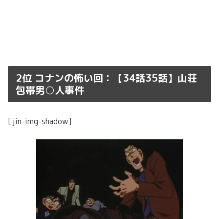
2位 コナンの怖い回：【34話35話】山荘
包帯男○人事件
[jin-img-shadow]