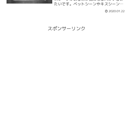
たいです。ベットシーンやキスシーンだ
けではなく服部平次と遠山和葉の告白や
2020.01.22
結婚の可能性もまとめていきます。告白
シーンがあるのか？今後二人は結婚の可
能性があるのか？について紹介していき
ます。
スポンサーリンク