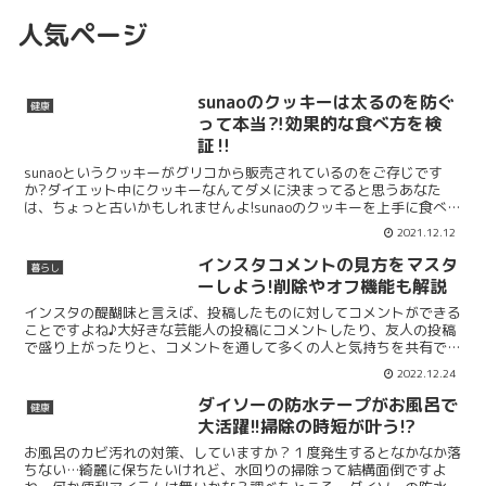
人気ページ
sunaoのクッキーは太るのを防ぐ
健康
って本当⁈効果的な食べ方を検
証‼
sunaoというクッキーがグリコから販売されているのをご存じです
か?ダイエット中にクッキーなんてダメに決まってると思うあなた
は、ちょっと古いかもしれませんよ!sunaoのクッキーを上手に食べれ
ば、太るのを防ぐことができるかもしれません。パッ...
2021.12.12
インスタコメントの見方をマスタ
暮らし
ーしよう!削除やオフ機能も解説
インスタの醍醐味と言えば、投稿したものに対してコメントができる
ことですよね♪大好きな芸能人の投稿にコメントしたり、友人の投稿
で盛り上がったりと、コメントを通して多くの人と気持ちを共有でき
ます。コメントの見方や機能を上手に活用することで、もっ...
2022.12.24
ダイソーの防水テープがお風呂で
健康
大活躍!!掃除の時短が叶う!?
お風呂のカビ汚れの対策、していますか？１度発生するとなかなか落
ちない…綺麗に保ちたいけれど、水回りの掃除って結構面倒ですよ