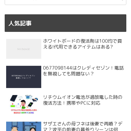
人気記事
ホワイトボードの復活剤は100均で買
える!代用できるアイテムはある?
0677098144はクレディセゾン！電話
を無視しても問題ない？
リチウムイオン電池が過放電した時の
復活方法！携帯やPCに対応
サザエさんの母フネは後妻で再婚？デ
マ？波平の前妻の墓参りシーンは何