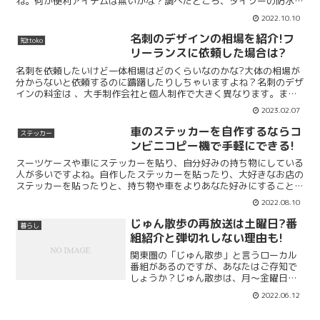
ね。何か便利アイテムは無いかな？調べたところ、ダイソーの防水テ
ープがおすすめに挙がっていました！「カビ汚れ防止マスキン...
2022.10.10
名刺のデザインの相場を紹介!フ
知ttoko
リーランスに依頼した場合は?
名刺を依頼したいけど一体相場はどのくらいなのかな?大体の相場が
分からないと依頼するのに躊躇したりしちゃいますよね？名刺のデザ
インの料金は 、大手制作会社と個人制作で大きく異なります。また
名刺のデザイン相場は地域によっても異なる様です。こちら...
2023.02.07
車のステッカーを自作するならコ
ステッカー
ンビニコピー機で手軽にできる!
スーツケースや車にステッカーを貼り、自分好みの持ち物にしている
人が多いですよね。自作したステッカーを貼ったり、大好きなお店の
ステッカーを貼ったりと、持ち物や車をよりあなた好みにすること
で、今まで以上に大切に扱うことができます。今回は、車をあ...
2022.08.10
じゅん散歩の再放送は土曜日?番
暮らし
組紹介と弾切れしない理由も!
関東圏の「じゅん散歩」と言うローカル
番組があるのですが、あなたはご存知で
しょうか？じゅん散歩は、月〜金曜日の
午前9時55分〜10時25分に放送されてい
2022.06.12
ます。番組の時間帯がお昼前なので、見
ることが出来ない場合もあると思いま