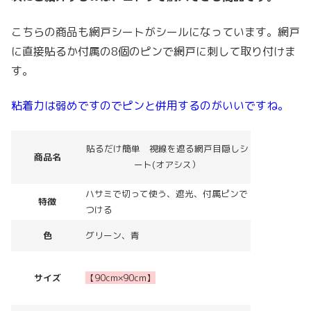
こちらの商品も網戸シートがシールになっています。網戸
に直接貼るか付属の8個のピンで網戸に刺して取り付けま
す。
粘着力は弱めですのでピンと併用するのがいいですね。
貼るだけ簡単 視線を遮る網戸目隠しシ
商品名
ート(オアシス）
ハサミで切って使う、遮光、付属ピンで
特徴
つける
色
グリーン、青
サイズ
【90cm×90cm】