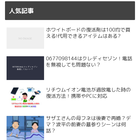
人気記事
ホワイトボードの復活剤は100均で買
える!代用できるアイテムはある?
0677098144はクレディセゾン！電話
を無視しても問題ない？
リチウムイオン電池が過放電した時の
復活方法！携帯やPCに対応
サザエさんの母フネは後妻で再婚？デ
マ？波平の前妻の墓参りシーンは何
話？