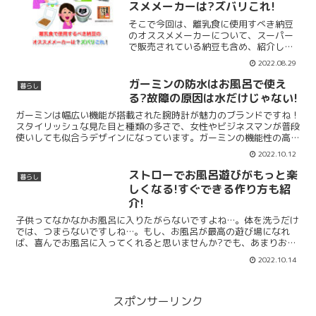
になることも多いでしょ...
スメメーカーは?ズバリこれ!
そこで今回は、離乳食に使用すべき納豆
のオススメメーカーについて、スーパー
で販売されている納豆も含め、紹介しま
すので最後までご覧いただけると嬉しい
2022.08.29
です。この記事が日々お子様の健康を気
にかけている優しいママの力に、少しで
ガーミンの防水はお風呂で使え
暮らし
もなれると嬉しいです！
る?故障の原因は水だけじゃない!
ガーミンは幅広い機能が搭載された腕時計が魅力のブランドですね！
スタイリッシュな見た目と種類の多さで、女性やビジネスマンが普段
使いしても似合うデザインになっています。ガーミンの機能性の高さ
は特にアウトドアやスポーツ好きに人気ですし、防水機能を...
2022.10.12
ストローでお風呂遊びがもっと楽
暮らし
しくなる!すぐできる作り方も紹
介!
子供ってなかなかお風呂に入りたがらないですよね…。体を洗うだけ
では、つまらないですしね…。もし、お風呂が最高の遊び場になれ
ば、喜んでお風呂に入ってくれると思いませんか?でも、あまりお金
をかけたくないわ…すぐにお風呂のおもちゃを買い与えるので...
2022.10.14
スポンサーリンク