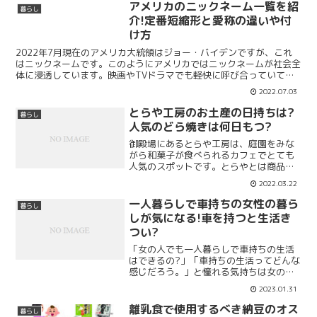
アメリカのニックネーム一覧を紹
暮らし
介!定番短縮形と愛称の違いや付
け方
2022年7月現在のアメリカ大統領はジョー・バイデンですが、これ
はニックネームです。このようにアメリカではニックネームが社会全
体に浸透しています。映画やTVドラマでも軽快に呼び合っていて、
クールでかっこいいですね。アメリカのニックネームには...
2022.07.03
とらや工房のお土産の日持ちは?
暮らし
人気のどら焼きは何日もつ?
御殿場にあるとらや工房は、庭園をみな
がら和菓子が食べられるカフェでとても
人気のスポットです。とらやとは商品展
開が異なり、あの有名なようかんは、と
2022.03.22
らや工房では取り扱っていません。とら
や工房で人気のお土産はどら焼きのよう
一人暮らしで車持ちの女性の暮ら
暮らし
ですが、どら焼きってお土...
しが気になる!車を持つと生活き
つい?
「女の人でも一人暮らしで車持ちの生活
はできるの?」「車持ちの生活ってどんな
感じだろう。」と憧れる気持ちは女の人
も同じですよね。一人暮らしでは、家賃
2023.01.31
や水道光熱費などの生活費の支払いもし
ながら、車持ちで生活ができるのか心配
離乳食で使用するべき納豆のオス
暮らし