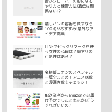
舌がクローバーの形になる
やり方と練習方法!遺伝は関
係ない⁉
蒸しパンの容器を探すなら
100均がおすすめ!意外なア
イデア満載
LINEでビックリマークを使
う女性の心理は？脈アリの
可能性はある？
名探偵コナンのスペシャル
一覧全まとめ！アニメ話数
と漫画巻数もチェック！
配送業者からamazonでお届
け予定でしたと表示が!どう
すればいいの?