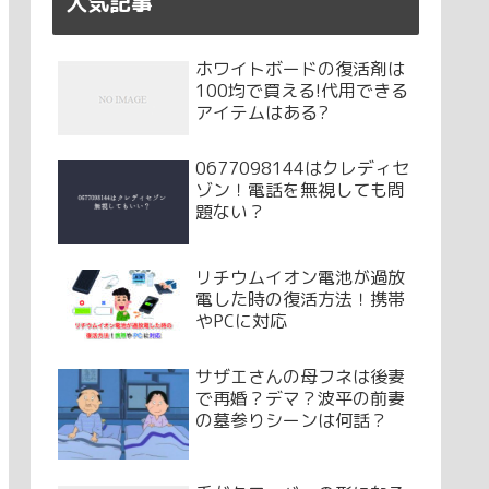
人気記事
ホワイトボードの復活剤は
100均で買える!代用できる
アイテムはある?
0677098144はクレディセ
ゾン！電話を無視しても問
題ない？
リチウムイオン電池が過放
電した時の復活方法！携帯
やPCに対応
サザエさんの母フネは後妻
で再婚？デマ？波平の前妻
の墓参りシーンは何話？