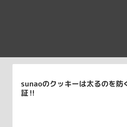
sunaoのクッキーは太るのを
証‼