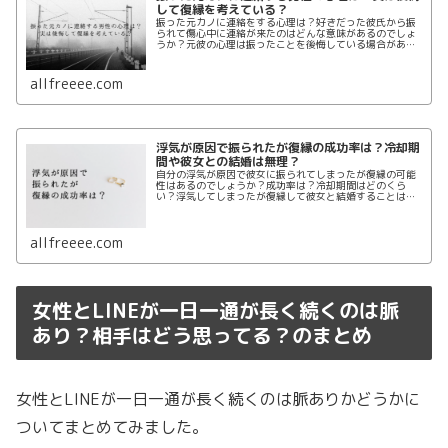
して復縁を考えている？
振った元カノに連絡をする心理は？好きだった彼氏から振
られて傷心中に連絡が来たのはどんな意味があるのでしょ
うか？元彼の心理は振ったことを後悔している場合がある
ようです。復縁を考えて連絡をする元カレがいるが本当な
のでしょうか？会いたいけど会っても大丈夫なのでしょう
か？
allfreeee.com
浮気が原因で振られたが復縁の成功率は？冷却期
間や彼女との結婚は無理？
自分の浮気が原因で彼女に振られてしまったが復縁の可能
性はあるのでしょうか？成功率は？冷却期間はどのくら
い？浮気してしまったが復縁して彼女と結婚することは無
理？自分のわがままだと理解しているが一瞬の気の迷いで
失ってしまった元カノと復縁に成功することはできるの
か。
allfreeee.com
女性とLINEが一日一通が長く続くのは脈
あり？相手はどう思ってる？のまとめ
女性とLINEが一日一通が長く続くのは脈ありかどうかに
ついてまとめてみました。