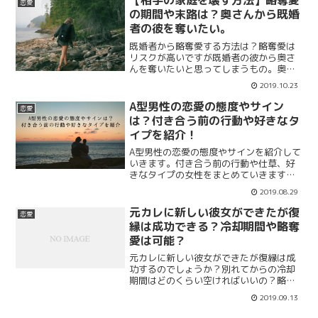
【相手の家庭を壊す方法】略奪愛
恋愛
度、会いたい時のメールやLINEを紹介。
の期間や末路は？奥さんから既婚
者の彼を奪いたい。
既婚者から略奪愛する方法は？略奪愛は
リスクが高いですが既婚者の彼から奥さ
んを奪いたいと思ってしまうもの。奥さ
んから既婚者の彼を奪いたいと思う方に
2019.10.23
期間や末路について紹介します。略奪婚
は成功まで4ヶ月とも言われていますが実
A型男性の恋愛の態度やサイン
恋愛
際は？成功した人の特徴もまとえめま
は？付き合う前の行動や好きなタ
す。
イプを紹介！
A型男性の恋愛の態度やサインを紹介して
いきます。付き合う前の行動や仕草、好
きなタイプの女性をまとめていきます。
逆に脈なしだったり嫌いな女性に対する
2019.08.29
態度やサインもまとめていきます。A型男
性のことが気になったあなたは当ページ
元カレに新しい彼女ができたが復
恋愛
を参考にして恋愛をしてみてください。
縁は成功できる？冷却期間や略奪
愛は可能？
元カレに新しい彼女ができたが復縁は成
功するのでしょうか？別れてからの冷却
期間はどのくらい空ければいいの？略奪
愛はあり？別れてもまだ好きな元カレに
2019.09.13
新しい彼女ができたのはショックでやっ
ぱり復縁したいと強く思うけど復縁に成