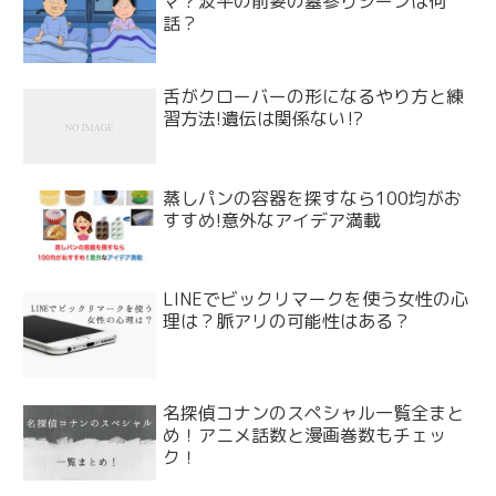
マ？波平の前妻の墓参りシーンは何
話？
舌がクローバーの形になるやり方と練
習方法!遺伝は関係ない⁉
蒸しパンの容器を探すなら100均がお
すすめ!意外なアイデア満載
LINEでビックリマークを使う女性の心
理は？脈アリの可能性はある？
名探偵コナンのスペシャル一覧全まと
め！アニメ話数と漫画巻数もチェッ
ク！