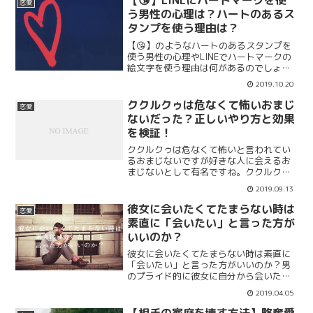
【😘】LINEにハートマークを使
恋愛
う男性の心理は？ハートのあるス
タンプを使う理由は？
【😘】のようなハートのあるスタンプを
使う男性の心理やLINEでハートマークの
絵文字を使う理由は何があるのでしょう
か？ 脈ありと判断しても良いのか？ ただ
2019.10.20
軽いだけの男性の可能性も？ハートがあ
るスタンプやハートマークの絵文字を使
ククルクゥは危なくて怖いおまじ
恋愛
う男性の心理や理...
ないだった？正しいやり方と効果
を検証！
ククルクゥは危なくて怖いと言われてい
るおまじないですが好きな人に会えるお
まじないとして有名ですね。ククルクゥ
が危ない理由や怖いと言われる原因、正
2019.09.13
しいやり方と本当の効果をまとめます。
新月の満月の日に行うと強力な効果が得
彼女に会いたくてたまらない時は
恋愛
られると言われているが本当なのでしょ
素直に「会いたい」と言った方が
うか。
いいのか？
彼女に会いたくてたまらない時は素直に
「会いたい」と言った方がいいのか？男
のプライド的に彼女に自分から会いたい
と言うのも恥ずかしい。でも会いたくて
2019.04.05
たまらない時は言う方がいいのでしょう
か。そんな時の彼女へのサインや言う頻