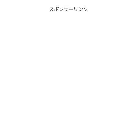
功する確率はどのくらい？略奪は本当に
アリ？
スポンサーリンク