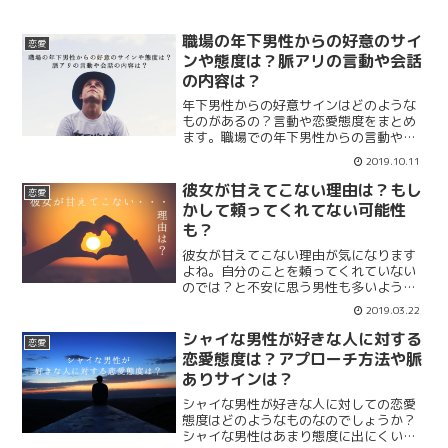
職場の年下男性からの好意のサイ
恋愛
ンや態度は？脈アリの言動や会話
の内容は？
年下男性からの好意サインはどのような
ものがあるの？言動や恋愛態度をまとめ
ます。職場での年下男性からの言動や態
度によって脈アリの可能性。好意サイン
2019.10.11
をチェックして脈ありかどうか判断しま
しょう。こちらから興味がある男性なら
彼女が甘えてこない理由は？もし
恋愛
どのように接すれば良いのかも紹介しま
かして頼ってくれてない可能性
す。
も？
彼女が甘えてこない理由が気になります
よね。自分のことを頼ってくれていない
のでは？と不安に思う男性も多いようで
す。彼女が甘えてくれればわかりやすい
2019.03.22
のですが甘えてこない理由はなんなので
しょうか。頼ってくれない理由は彼女の
シャイな男性が好きな人に対する
恋愛
年齢や性格が関係しているかもしれませ
恋愛態度は？アプローチ方法や脈
ん。
ありサインは？
シャイな男性が好きな人に対しての恋愛
態度はどのようなものなのでしょうか？
シャイな男性はあまり態度に出にくいで