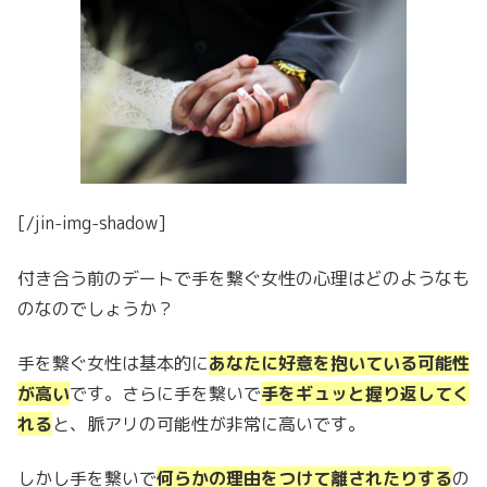
[/jin-img-shadow]
付き合う前のデートで手を繋ぐ女性の心理はどのようなも
のなのでしょうか？
手を繋ぐ女性は基本的に
あなたに好意を抱いている可能性
が高い
です。さらに手を繋いで
手をギュッと握り返してく
れる
と、脈アリの可能性が非常に高いです。
しかし手を繋いで
何らかの理由をつけて離されたりする
の