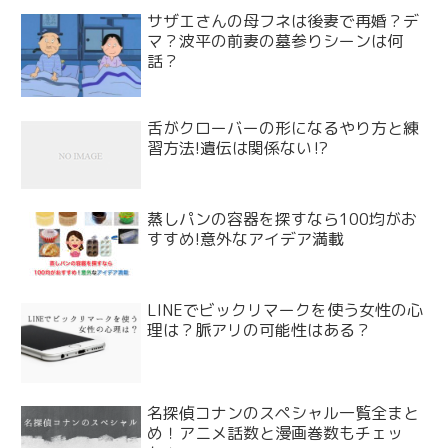
サザエさんの母フネは後妻で再婚？デ
マ？波平の前妻の墓参りシーンは何
話？
舌がクローバーの形になるやり方と練
習方法!遺伝は関係ない⁉
蒸しパンの容器を探すなら100均がお
すすめ!意外なアイデア満載
LINEでビックリマークを使う女性の心
理は？脈アリの可能性はある？
名探偵コナンのスペシャル一覧全まと
め！アニメ話数と漫画巻数もチェッ