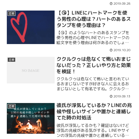
すが好きな人にどのようなアプローチを
2019.09.28
するのか、好きになったらアプローチを
するといいのかまとめます。シャイな男
【😘】LINEにハートマークを使
恋愛
性が好きな人にする脈ありサインも紹介
う男性の心理は？ハートのあるス
します。
タンプを使う理由は？
【😘】のようなハートのあるスタンプを
使う男性の心理やLINEでハートマークの
絵文字を使う理由は何があるのでしょう
か？ 脈ありと判断しても良いのか？ ただ
2019.10.20
軽いだけの男性の可能性も？ハートがあ
るスタンプやハートマークの絵文字を使
ククルクゥは危なくて怖いおまじ
恋愛
う男性の心理や理...
ないだった？正しいやり方と効果
を検証！
ククルクゥは危なくて怖いと言われてい
るおまじないですが好きな人に会えるお
まじないとして有名ですね。ククルクゥ
が危ない理由や怖いと言われる原因、正
2019.09.13
しいやり方と本当の効果をまとめます。
新月の満月の日に行うと強力な効果が得
彼氏が浮気しているか？LINEの兆
恋愛
られると言われているが本当なのでしょ
候や怪しいサインや誰かと連絡し
うか。
てた時の対処法
彼氏が浮気してるかも？確証はないけど
浮気の兆候がある気がする。LINEやサイ
ンの浮気の兆候や誰かと連絡している時