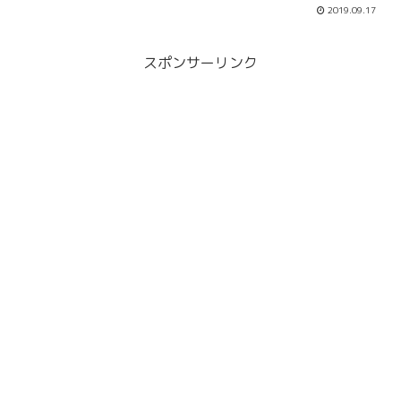
の対処法についてまとめています。LINE
2019.09.17
の兆候を5つ紹介し、彼氏の浮気の兆候が
見えた時の対処法を紹介します。彼氏の
スマホを見る時間が増えた危ないかも。
スポンサーリンク