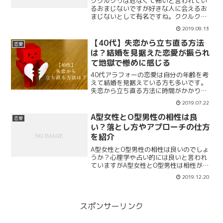
ククルクゥは危なくて怖いと言われてい
るおまじないですが好きな人に会えるお
まじないとして有名ですね。ククルクゥ
が危ない理由や怖いと言われる原因、正
2019.09.13
しいやり方と本当の効果をまとめます。
新月の満月の日に行うと強力な効果が得
【40代】失恋から立ち直る方法
恋愛
られると言われているが本当なのでしょ
は？結婚を見据えた恋愛が振られ
うか。
て地獄で惨めに感じる
40代アラフォーの恋愛は自分の年齢を考
えて結婚を見据えている方も多いです。
失恋から立ち直る方法に時間がかかり自
分のことを惨めだと思ってしまい地獄に
2019.07.22
感じる人もいるようです。40代アラフォ
ーの失恋から立ち直る方法は？これから
A型女性とO型男性の相性は良
恋愛
どうすればいいのか立ち直る方法を紹
い？落とし方やアプローチの仕方
介。
を紹介
A型女性とO型男性の相性は良いのでしょ
うか？心理学や占い的には良いと言われ
ていますがA型女性とO型男性は相性が良
いのでしょうか？A型女性の脈ありの時の
2019.12.20
行動や言動、落とし方なども紹介。A型女
性が好きな男性の前だとどのような落と
し方やアプローチをするのでしょうか？
スポンサーリンク