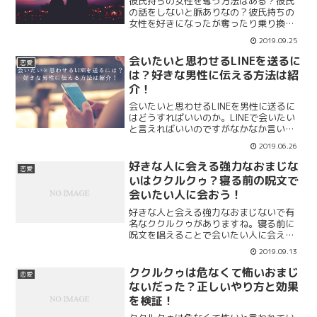
彼氏持ちの女性を奪う方法はある？彼氏
の話をしないと脈ありなの？彼氏持ちの
女性を好きになったが奪ったり乗り換え
は可能なのでしょうか？彼氏がいるのに
2019.09.25
デートするということは脈ありの可能性
がありますが付き合うことはできるのか
会いたいと思わせるLINEを送るに
恋愛
まとめていきます。落とす方法やアプロ
は？好きな男性に伝える方法は紹
ーチを紹介。
介！
会いたいと思わせるLINEを男性に送るに
はどうすればいいのか。LINEで会いたい
と言えればいいのですがなかなか言い出
せずに悩んでいる女性も多いです。どの
2019.06.26
ように会いたいと思わせるLINEを男性に
送ればいいのかまとめます。会いたいと
好きな人に会える強力なおまじな
恋愛
思わせる方法を5つ紹介します。
いはククルクゥ？寝る前の呪文で
会いたい人に会おう！
好きな人と会える強力なおまじないで有
名なククルクゥがありますね。寝る前に
呪文を唱えることで会いたい人に会える
というおまじないをして実際に会えたと
2019.09.13
いう方もいるようです。好きな人に会え
る強力なおまじないと言われるククルク
ククルクゥは危なくて怖いおまじ
恋愛
ゥのやり方や他のおまじないを紹介しま
ないだった？正しいやり方と効果
す。
を検証！