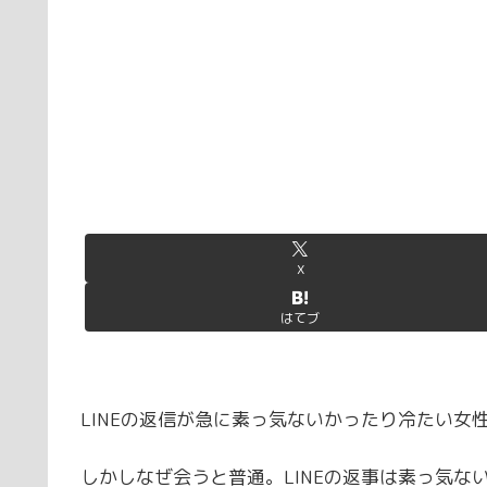
X
はてブ
LINEの返信が急に素っ気ないかったり冷たい
しかしなぜ会うと普通。LINEの返事は素っ気