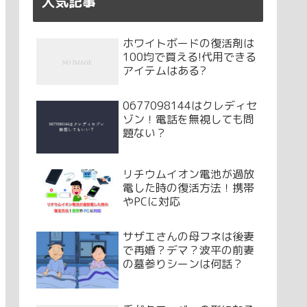
人気記事
ホワイトボードの復活剤は
100均で買える!代用できる
アイテムはある?
0677098144はクレディセ
ゾン！電話を無視しても問
題ない？
リチウムイオン電池が過放
電した時の復活方法！携帯
やPCに対応
サザエさんの母フネは後妻
で再婚？デマ？波平の前妻
の墓参りシーンは何話？