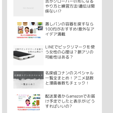
舌がクローバーの形になる
やり方と練習方法!遺伝は関
係ない⁉
蒸しパンの容器を探すなら
100均がおすすめ!意外なア
イデア満載
LINEでビックリマークを使
う女性の心理は？脈アリの
可能性はある？
名探偵コナンのスペシャル
一覧全まとめ！アニメ話数
と漫画巻数もチェック！
配送業者からamazonでお届
け予定でしたと表示が!どう
すればいいの?