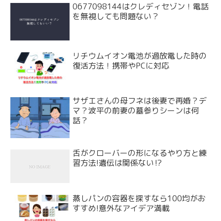
0677098144はクレディセゾン！電話
を無視しても問題ない？
リチウムイオン電池が過放電した時の
復活方法！携帯やPCに対応
サザエさんの母フネは後妻で再婚？デ
マ？波平の前妻の墓参りシーンは何
話？
舌がクローバーの形になるやり方と練
習方法!遺伝は関係ない⁉
蒸しパンの容器を探すなら100均がお
すすめ!意外なアイデア満載