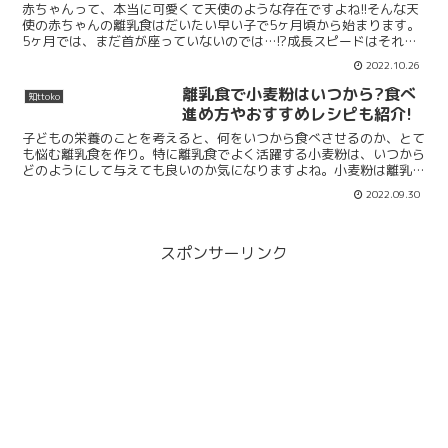
赤ちゃんって、本当に可愛くて天使のような存在ですよね!!そんな天
使の赤ちゃんの離乳食はだいたい早い子で5ヶ月頃から始まります。
5ヶ月では、まだ首が座っていないのでは…!?成長スピードはそれぞ
れ違いますが、5ヶ月頃からだいぶ首や腰が安定するよ...
2022.10.26
離乳食で小麦粉はいつから?食べ
知ttoko
進め方やおすすめレシピも紹介!
子どもの栄養のことを考えると、何をいつから食べさせるのか、とて
も悩む離乳食を作り。特に離乳食でよく活躍する小麦粉は、いつから
どのようにして与えても良いのか気になりますよね。小麦粉は離乳食
を始めて1ヶ月くらい経った後、おかゆに慣れてきた頃に与...
2022.09.30
スポンサーリンク