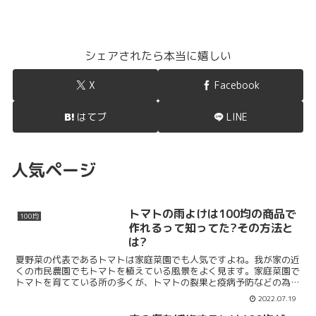
シェアされたら本当に嬉しい
X
Facebook
はてブ
LINE
人気ページ
トマトの雨よけは100均の商品で
100均
作れるって知ってた?その方法と
は?
夏野菜の代表であるトマトは家庭菜園でも人気ですよね。我が家の近
くの市民農園でもトマトを植えている風景をよく見ます。家庭菜園で
トマトを育てている所の多くが、トマトの裂果と疫病予防などの為に
雨よけトンネルをしています。この雨よけセットは、セット...
2022.07.19