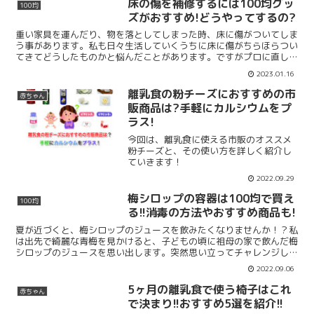
床の傷を補修するには100均グッ
100均
ズがおすすめ!どうやってするの?
重い家具を運んだり、物を落としてしまった時、床に傷がついてしま
う事があります。私も日々生活していくうちに床に傷がちらほらつい
てきてどうしたものかと悩んだことがあります。ですがプロに直して
もらうとなると、費用が高くなってしまうのでできるだけ避...
2023.01.16
離乳食の粉チーズにおすすめの市
赤ちゃん
販商品は?手軽にカルシウムをプ
ラス!
今回は、離乳食に使える市販のオススメ
粉チーズと、その使い方を詳しく紹介し
ていきます！
2022.09.29
梅シロップの容器は100均で買え
100均
る!!消毒の方法やおすすめ商品も!
夏が近づくと、梅シロップのジュースを飲みたくなりませんか！？私
は出先で綺麗な青梅を見かけると、子どもの頃に祖母の家で飲んだ梅
シロップのジュースを思い出します。突然思い立ってチャレンジした
ところ、とっても簡単に梅シロップを作ることができました...
2022.09.06
5ヶ月の離乳食で使う椅子はこれ
赤ちゃん
で決まり!!おすすめ5選を紹介!!