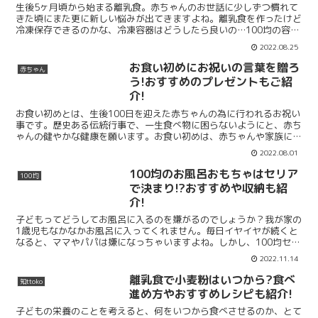
生後5ヶ月頃から始まる離乳食。赤ちゃんのお世話に少しずつ慣れて
きた頃にまた更に新しい悩みが出てきますよね。離乳食を作ったけど
冷凍保存できるのかな、冷凍容器はどうしたら良いの…100均の容器
ってどうなんだろう?そもそも冷凍して良いの?初めての...
2022.08.25
お食い初めにお祝いの言葉を贈ろ
赤ちゃん
う!おすすめのプレゼントもご紹
介!
お食い初めとは、生後100日を迎えた赤ちゃんの為に行われるお祝い
事です。歴史ある伝統行事で、一生食べ物に困らないようにと、赤ち
ゃんの健やかな健康を願います。お食い初めは、赤ちゃんや家族にと
って生まれて初めてのお祝い事でもあり、一生に一度きり...
2022.08.01
100均のお風呂おもちゃはセリア
100均
で決まり!?おすすめや収納も紹
介!
子どもってどうしてお風呂に入るのを嫌がるのでしょうか？我が家の
1歳児もなかなかお風呂に入ってくれません。毎日イヤイヤが続くと
なると、ママやパパは嫌になっちゃいますよね。しかし、100均セリ
アのお風呂おもちゃを使ってみたところ、お風呂に嫌がら...
2022.11.14
離乳食で小麦粉はいつから?食べ
知ttoko
進め方やおすすめレシピも紹介!
子どもの栄養のことを考えると、何をいつから食べさせるのか、とて