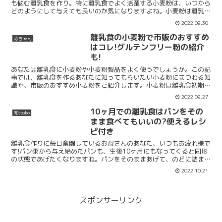
も悩む離乳食を作り。特に離乳食でよく活躍する小麦粉は、いつから
どのようにして与えても良いのか気になりますよね。小麦粉は離乳食
を始めて1ヶ月くらい経った後、おかゆに慣れてきた頃に与...
2022.09.30
離乳食の小麦粉で市販のおすすめ
赤ちゃん
はコレ!グルテンフリー粉の紹介
も!
あなたは離乳食に小麦粉や小麦粉製品をよく使うでしょうか。この記
事では、離乳食を作るあなたに知ってもらいたい小麦粉にまつわる知
識や、市販のおすすめ小麦粉をご紹介します。小麦粉は離乳食初期か
ら食べさせてもよいとされる食材なので、私はよくお世話に...
2022.09.27
10ヶ月での離乳食はパンをその
知ttoko
まま食べてもいいの?使えるレシ
ピ付き
離乳食作りに毎日奮闘しているお母さんのあなた、いつもお疲れ様で
す!パン粥から与え始めたパンも、生後10ヶ月にもなってくると固形
の状態であげたくなりますね。パンをそのままあげて、のどに詰まら
せないか心配だわ。10ヶ月の赤ちゃんの離乳食に、その...
2022.10.21
スポンサーリンク