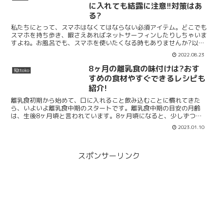
ね。エアプランツは吊るすの...
に入れても結露に注意!!対策はあ
る?
私たちにとって、スマホはなくてはならない必須アイテム。どこでも
スマホを持ち歩き、暇さえあればネットサーフィンしたりしちゃいま
すよね。お風呂でも、スマホを使いたくなる時もありませんか?以
前、「ジップロックにスマホを入れてお風呂で使える」という...
2022.08.23
8ヶ月の離乳食の味付けは?おす
知ttoko
すめの食材やすぐできるレシピも
紹介!
離乳食初期から始めて、口に入れること飲み込むことに慣れてきた
ら、いよいよ離乳食中期のスタートです。離乳食中期の目安の月齢
は、生後8ヶ月頃と言われています。8ヶ月頃になると、少しずつ食
べることにも慣れ、食に興味がでてくる時期になります。その為...
2023.01.10
スポンサーリンク