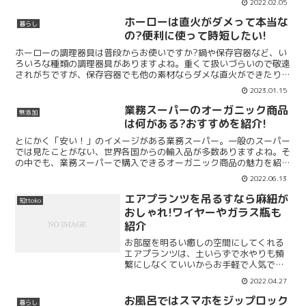
2022.02.05
ホーローは直火がダメって本当な
暮らし
の?便利に使って時短したい!
ホーローの調理器具は普段からお使いですか?鍋や保存容器など、い
ろいろな種類の調理器具がありますよね。重くて扱いづらいので敬遠
されがちですが、保存容器でも他の素材ならダメな直火ができたり、
使ってみると重宝しますよ。私の家では以前から、ホーロー...
2023.01.15
業務スーパーのオーガニック商品
無添加
は何がある?おすすめを紹介!
とにかく「安い！」のイメージがある業務スーパー。一般のスーパー
では見たことがない、世界各国からの輸入品が多数ありますよね。そ
の中でも、業務スーパーで購入できるオーガニック商品の魅力を紹介
していきます。オーガニックとは「有機のもの」を意味しま...
2022.06.13
エアプランツを吊るすなら麻紐が
知ttoko
おしゃれ!ワイヤーやガラス瓶も
紹介
お部屋を明るい癒しの空間にしてくれる
エアプランツは、土いらずで水やりも頻
繁にしなくていいからお手軽で人気で
す。ただ見た目がシンプルなあまり、お
2022.04.27
部屋の中でインテリアとして飾るとなる
と、どう飾ればいいか悩みどころですよ
お風呂ではスマホをジップロック
暮らし