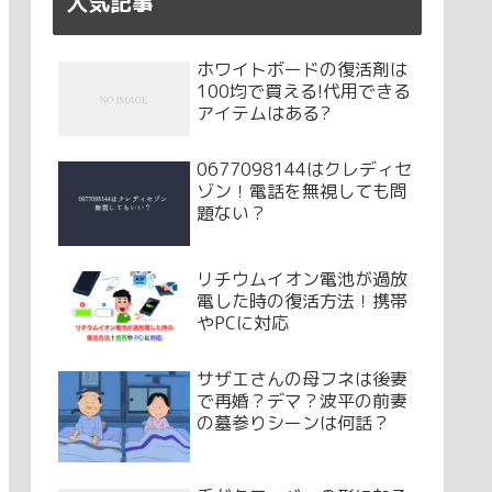
人気記事
ホワイトボードの復活剤は
100均で買える!代用できる
アイテムはある?
0677098144はクレディセ
ゾン！電話を無視しても問
題ない？
リチウムイオン電池が過放
電した時の復活方法！携帯
やPCに対応
サザエさんの母フネは後妻
で再婚？デマ？波平の前妻
の墓参りシーンは何話？