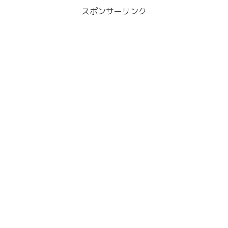
スポンサーリンク