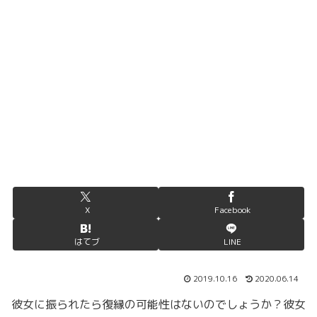
X
Facebook
はてブ
LINE
2019.10.16
2020.06.14
彼女に振られたら復縁の可能性はないのでしょうか？彼女