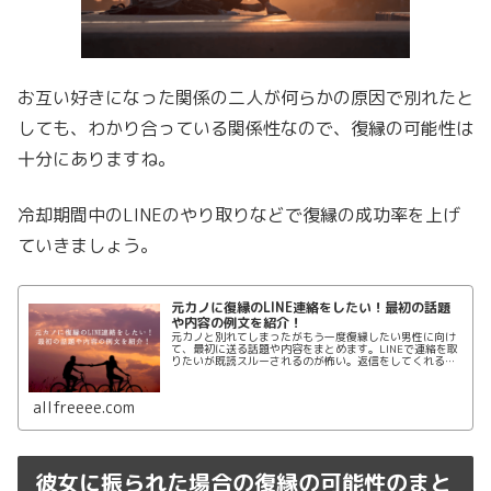
お互い好きになった関係の二人が何らかの原因で別れたと
しても、わかり合っている関係性なので、復縁の可能性は
十分にありますね。
冷却期間中のLINEのやり取りなどで復縁の成功率を上げ
ていきましょう。
元カノに復縁のLINE連絡をしたい！最初の話題
や内容の例文を紹介！
元カノと別れてしまったがもう一度復縁したい男性に向け
て、最初に送る話題や内容をまとめます。LINEで連絡を取
りたいが既読スルーされるのが怖い。返信をしてくれる最
初に送る話題や内容の例文を紹介。そもそも元カノに復縁
のLINEを送って復縁は成功するのでしょうか？
allfreeee.com
彼女に振られた場合の復縁の可能性のまと