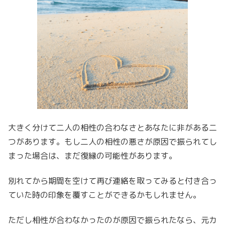
大きく分けて二人の相性の合わなさとあなたに非がある二
つがあります。もし二人の相性の悪さが原因で振られてし
まった場合は、まだ復縁の可能性があります。
別れてから期間を空けて再び連絡を取ってみると付き合っ
ていた時の印象を覆すことができるかもしれません。
ただし相性が合わなかったのが原因で振られたなら、元カ