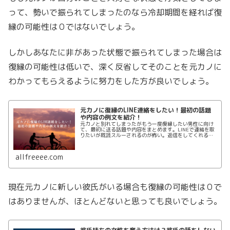
って、勢いで振られてしまったのなら冷却期間を経れば復
縁の可能性は０ではないでしょう。
しかしあなたに非があった状態で振られてしまった場合は
復縁の可能性は低いで、深く反省してそのことを元カノに
わかってもらえるように努力をした方が良いでしょう。
元カノに復縁のLINE連絡をしたい！最初の話題
や内容の例文を紹介！
元カノと別れてしまったがもう一度復縁したい男性に向け
て、最初に送る話題や内容をまとめます。LINEで連絡を取
りたいが既読スルーされるのが怖い。返信をしてくれる最
初に送る話題や内容の例文を紹介。そもそも元カノに復縁
のLINEを送って復縁は成功するのでしょうか？
allfreeee.com
現在元カノに新しい彼氏がいる場合も復縁の可能性は０で
はありませんが、ほとんどないと思っても良いでしょう。