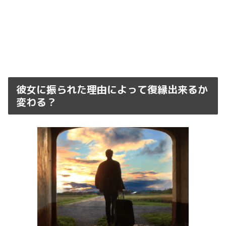
彼女に振られた理由によって復縁出来るか
変わる？