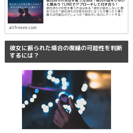
彼氏持ちの女性を奪う方法は？彼氏の話をしない
と脈あり？LINEでアプローチして付き合う！
彼氏持ちの女性を奪う方法はある？彼氏の話をしないと脈
ありなの？彼氏持ちの女性を好きになったが奪ったり乗り
換えは可能なのでしょうか？彼氏がいるのにデートすると
いうことは脈ありの可能性がありますが付き合うことはで
きるのかまとめていきます。落とす方法やアプローチを紹
介。
allfreeee.com
彼女に振られた場合の復縁の可能性を判断
するには？