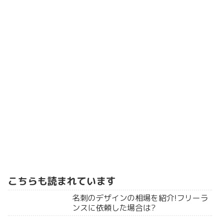
こちらも読まれています
名刺のデザインの相場を紹介!フリーラ
ンスに依頼した場合は?