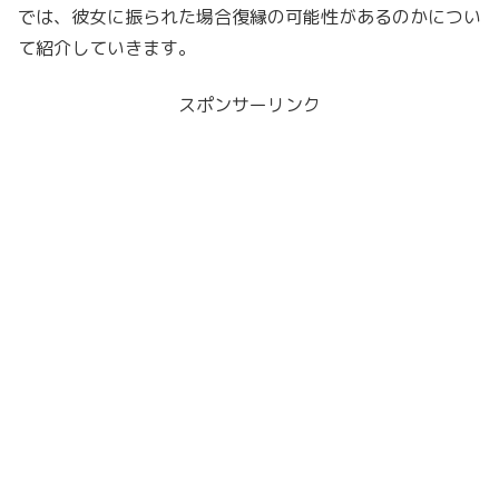
では、彼女に振られた場合復縁の可能性があるのかについ
て紹介していきます。
スポンサーリンク