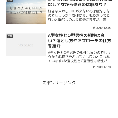
恋愛
由や別れた後の態度について紹介してい
なし？女から送るのは脈あり？
きます。
好きな人からLINEが来ないのは脈なしな
のでしょうか？女性からLINEが返ってこ
ないと脈なしのように感じますが、まだ
脈アリの可能性もあるのです。さらに必
ず返信をくれる女性も脈ありなわけでは
2019.10.25
ないのです。そこで好きなひとからLINE
A型女性とO型男性の相性は良
が来ないのは脈なしなのかまとめます。
恋愛
い？落とし方やアプローチの仕方
を紹介
A型女性とO型男性の相性は良いのでしょ
うか？心理学や占い的には良いと言われ
ていますがA型女性とO型男性は相性が良
いのでしょうか？A型女性の脈ありの時の
2019.12.20
行動や言動、落とし方なども紹介。A型女
性が好きな男性の前だとどのような落と
し方やアプローチをするのでしょうか？
スポンサーリンク