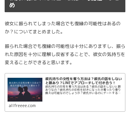
め
彼女に振られてしまった場合でも復縁の可能性はあるの
か？についてまとめました。
振られた場合でも復縁の可能性は十分にありますし、振ら
れた原因を十分に理解し反省することで、彼女の気持ちを
変えることができると思います。
彼氏持ちの女性を奪う方法は？彼氏の話をしない
と脈あり？LINEでアプローチして付き合う！
彼氏持ちの女性を奪う方法はある？彼氏の話をしないと脈
ありなの？彼氏持ちの女性を好きになったが奪ったり乗り
換えは可能なのでしょうか？彼氏がいるのにデートすると
いうことは脈ありの可能性がありますが付き合うことはで
きるのかまとめていきます。落とす方法やアプローチを紹
介。
allfreeee.com