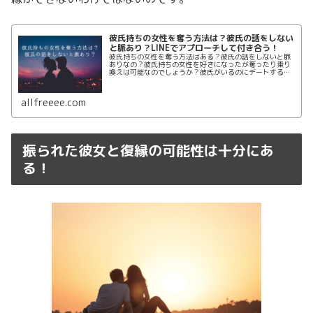
彼氏持ちの女性を奪う方法は？彼氏の話をしない
と脈あり？LINEでアプローチして付き合う！
彼氏持ちの女性を奪う方法はある？彼氏の話をしないと脈
ありなの？彼氏持ちの女性を好きになったが奪ったり乗り
換えは可能なのでしょうか？彼氏がいるのにデートすると
いうことは脈ありの可能性がありますが付き合うことはで
きるのかまとめていきます。落とす方法やアプローチを紹
介。
allfreeee.com
振られた彼女と復縁の可能性は十分にあ
る！