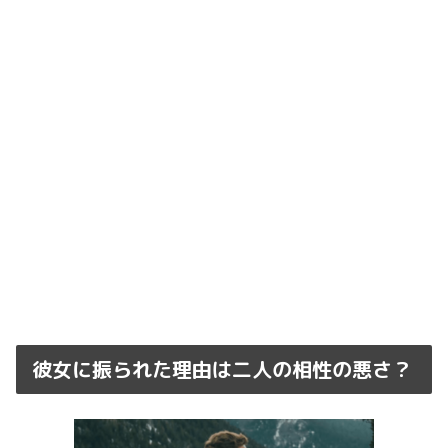
彼女に振られた理由は二人の相性の悪さ？