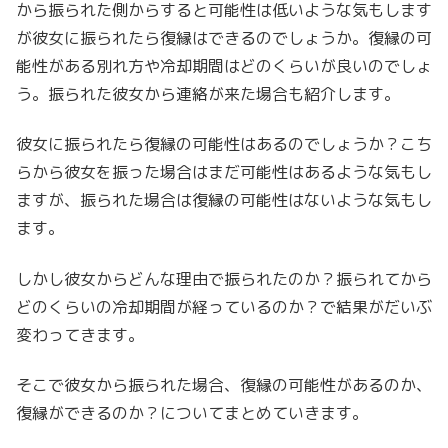
から振られた側からすると可能性は低いような気もします
が彼女に振られたら復縁はできるのでしょうか。復縁の可
能性がある別れ方や冷却期間はどのくらいが良いのでしょ
う。振られた彼女から連絡が来た場合も紹介します。
彼女に振られたら復縁の可能性はあるのでしょうか？こち
らから彼女を振った場合はまだ可能性はあるような気もし
ますが、振られた場合は復縁の可能性はないような気もし
ます。
しかし彼女からどんな理由で振られたのか？振られてから
どのくらいの冷却期間が経っているのか？で結果がだいぶ
変わってきます。
そこで彼女から振られた場合、復縁の可能性があるのか、
復縁ができるのか？についてまとめていきます。