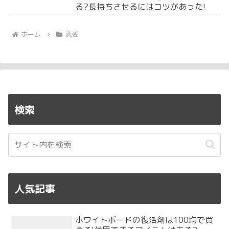
る?長持ちさせるにはコツがあった!
ホーム
恋愛
検索
人気記事
ホワイトボードの復活剤は100均で買