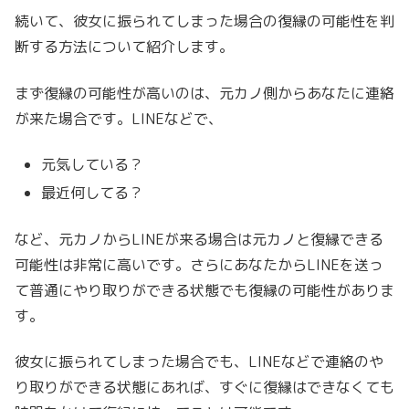
続いて、彼女に振られてしまった場合の復縁の可能性を判
断する方法について紹介します。
まず復縁の可能性が高いのは、元カノ側からあなたに連絡
が来た場合です。LINEなどで、
元気している？
最近何してる？
など、元カノからLINEが来る場合は元カノと復縁できる
可能性は非常に高いです。さらにあなたからLINEを送っ
て普通にやり取りができる状態でも復縁の可能性がありま
す。
彼女に振られてしまった場合でも、LINEなどで連絡のや
り取りができる状態にあれば、すぐに復縁はできなくても