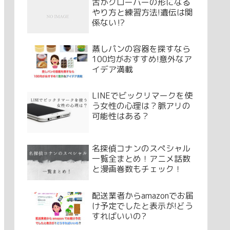
舌がクローバーの形になる
やり方と練習方法!遺伝は関
係ない⁉
蒸しパンの容器を探すなら
100均がおすすめ!意外なア
イデア満載
LINEでビックリマークを使
う女性の心理は？脈アリの
可能性はある？
名探偵コナンのスペシャル
一覧全まとめ！アニメ話数
と漫画巻数もチェック！
配送業者からamazonでお届
け予定でしたと表示が!どう
すればいいの?