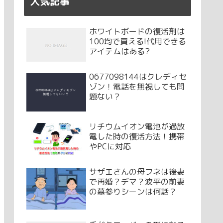
人気記事
ホワイトボードの復活剤は
100均で買える!代用できる
アイテムはある?
0677098144はクレディセ
ゾン！電話を無視しても問
題ない？
リチウムイオン電池が過放
電した時の復活方法！携帯
やPCに対応
サザエさんの母フネは後妻
で再婚？デマ？波平の前妻
の墓参りシーンは何話？