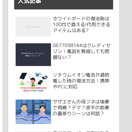
人気記事
ホワイトボードの復活剤は
100均で買える!代用できる
アイテムはある?
0677098144はクレディセ
ゾン！電話を無視しても問
題ない？
リチウムイオン電池が過放
電した時の復活方法！携帯
やPCに対応
サザエさんの母フネは後妻
で再婚？デマ？波平の前妻
の墓参りシーンは何話？