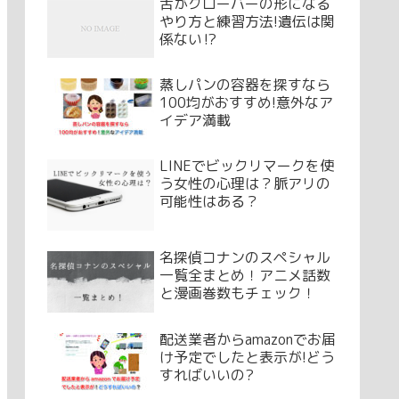
舌がクローバーの形になる
やり方と練習方法!遺伝は関
係ない⁉
蒸しパンの容器を探すなら
100均がおすすめ!意外なア
イデア満載
LINEでビックリマークを使
う女性の心理は？脈アリの
可能性はある？
名探偵コナンのスペシャル
一覧全まとめ！アニメ話数
と漫画巻数もチェック！
配送業者からamazonでお届
け予定でしたと表示が!どう
すればいいの?