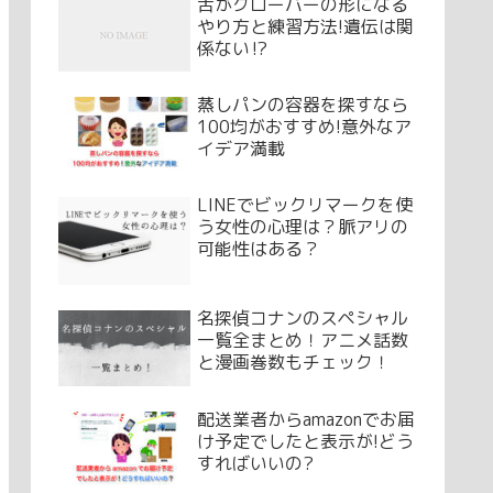
舌がクローバーの形になる
やり方と練習方法!遺伝は関
係ない⁉
蒸しパンの容器を探すなら
100均がおすすめ!意外なア
イデア満載
LINEでビックリマークを使
う女性の心理は？脈アリの
可能性はある？
名探偵コナンのスペシャル
一覧全まとめ！アニメ話数
と漫画巻数もチェック！
配送業者からamazonでお届
け予定でしたと表示が!どう
すればいいの?