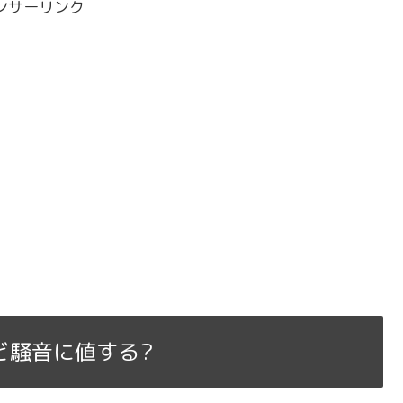
ンサーリンク
ど騒音に値する?