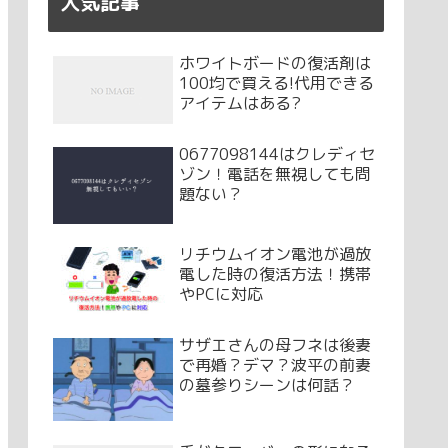
人気記事
ホワイトボードの復活剤は
100均で買える!代用できる
アイテムはある?
0677098144はクレディセ
ゾン！電話を無視しても問
題ない？
リチウムイオン電池が過放
電した時の復活方法！携帯
やPCに対応
サザエさんの母フネは後妻
で再婚？デマ？波平の前妻
の墓参りシーンは何話？