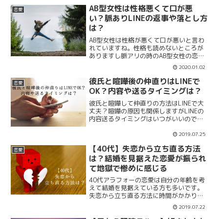
AB型女性は性格悪くて口が悪
恋愛
い？脈ありLINEの返事や落とし方
は？
AB型女性は性格が悪くて口が悪いと言わ
れていますね。性格も読めないところが
ありますし脈アリの時のAB型女性の恋愛
態度はどのようなものなのでしょうか？
2020.01.02
脈アリの時のLINEの返事や落とし方につ
いてまとめていきます。恋愛態度や特
彼氏と喧嘩後の仲直りはLINEで
恋愛
徴、性格や脈あり時の落とし方を紹介。
OK？内容や送るタイミングは？
彼氏と喧嘩して仲直りの方法はLINEで大
丈夫？喧嘩の原因も関係しますがLINEの
内容送るタイミングはいつがいいのでし
ょう？彼氏と喧嘩した後のあなたの行動
次第で交際が続くのか破局してしまうの
2019.07.25
か？面と向かって謝れればいいですが
【40代】失恋から立ち直る方法
LINEで仲直りについて紹介します。
恋愛
は？結婚を見据えた恋愛が振られ
て地獄で惨めに感じる
40代アラフォーの恋愛は自分の年齢を考
えて結婚を見据えている方も多いです。
失恋から立ち直る方法に時間がかかり自
分のことを惨めだと思ってしまい地獄に
2019.07.22
感じる人もいるようです。40代アラフォ
ーの失恋から立ち直る方法は？これから