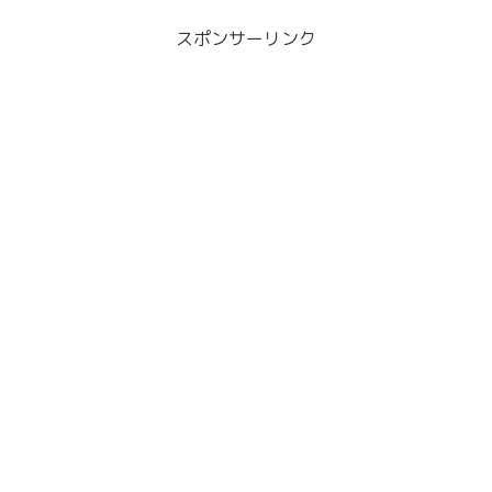
って変化しますね。確かめる方法はある
のか？
スポンサーリンク