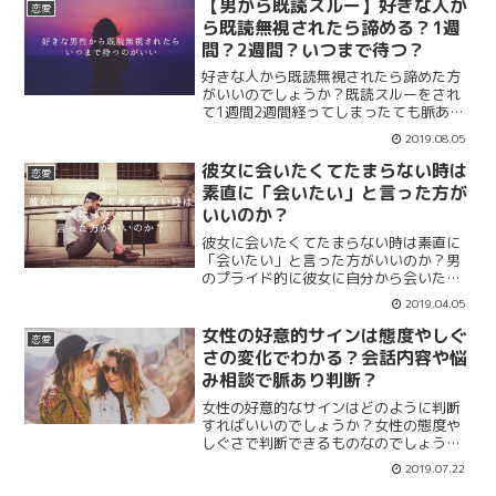
【男から既読スルー】好きな人か
恋愛
どうすればいいのか立ち直る方法を紹
ら既読無視されたら諦める？1週
介。
間？2週間？いつまで待つ？
好きな人から既読無視されたら諦めた方
がいいのでしょうか？既読スルーをされ
て1週間2週間経ってしまったても脈あり
の場合はあるのでしょうか。いつまで
2019.08.05
LINEの返信を待てばいいのか目安を紹介
します。好きな男から既読無視されたら
彼女に会いたくてたまらない時は
恋愛
諦める必要はまだないかもしれません。
素直に「会いたい」と言った方が
いいのか？
彼女に会いたくてたまらない時は素直に
「会いたい」と言った方がいいのか？男
のプライド的に彼女に自分から会いたい
と言うのも恥ずかしい。でも会いたくて
2019.04.05
たまらない時は言う方がいいのでしょう
か。そんな時の彼女へのサインや言う頻
女性の好意的サインは態度やしぐ
恋愛
度、会いたい時のメールやLINEを紹介。
さの変化でわかる？会話内容や悩
み相談で脈あり判断？
女性の好意的なサインはどのように判断
すればいいのでしょうか？女性の態度や
しぐさで判断できるものなのでしょう
か？確かめる方法を紹介します。会話の
2019.07.22
内容だったり悩み相談をして来たら脈あ
りなのか。視線やしぐさも相手男性によ