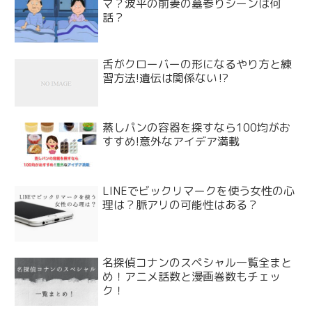
マ？波平の前妻の墓参りシーンは何
話？
舌がクローバーの形になるやり方と練
習方法!遺伝は関係ない⁉
蒸しパンの容器を探すなら100均がお
すすめ!意外なアイデア満載
LINEでビックリマークを使う女性の心
理は？脈アリの可能性はある？
名探偵コナンのスペシャル一覧全まと
め！アニメ話数と漫画巻数もチェッ
ク！