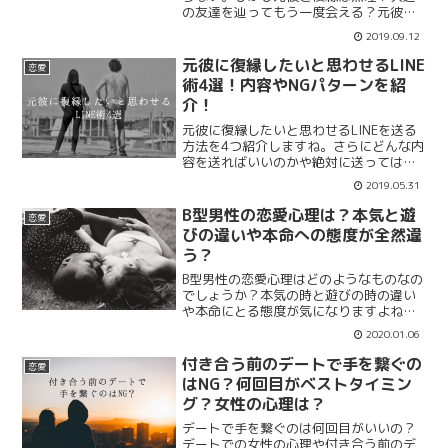
の友達を辿ってもう一度会える？元彼の
連絡先を削除して知らない状況から復縁
2019.09.12
まで持っていくことはできるのでしょう
か？もしかしたら現在元彼に新しい彼女
元彼に復縁したいと思わせるLINE
恋愛
がいるかもしれないけど復縁したいがど
術4選！内容やNGパターンを紹
うすれば。
介！
元彼に復縁したいと思わせるLINEを送る
方法を4つ紹介しますね。さらにどんな内
容を送ればいいのかや絶対に送ってはい
けないNGの内容をまとめていきます。元
2019.05.31
彼に復縁したいと思わせることはLINEで
送るだけでは出来なくても再び会うきっ
B型男性の恋愛心理は？本気と遊
恋愛
かけになればいいと思います。
びの違いや本命への態度が全然違
う？
B型男性の恋愛心理はどのようなものなの
でしょうか？本気の時と遊びの時の違い
や本命にとる態度が気になりますよね。
本命に取る態度と脈なし女性に取る態度
2020.01.06
やB型男性のことを夢中にさせる方法も合
わせて紹介していきます。B型男性が好き
付き合う前のデートで手を繋ぐの
恋愛
な女性のタイプもまとめていきます。
はNG？何回目がベストタイミン
グ？女性の心理は？
デートで手を繋ぐのは何回目がいいの？
デートでの女性の心理や付き合う前のデ