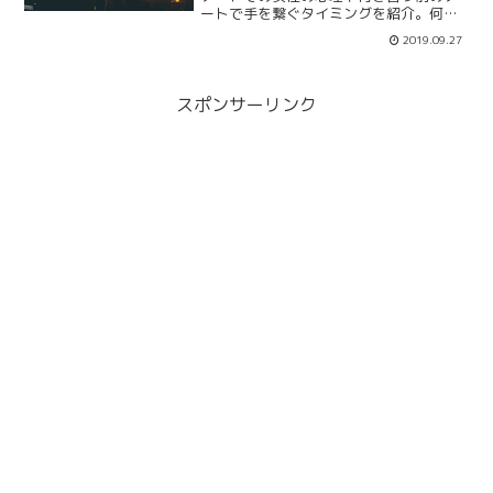
ートで手を繋ぐタイミングを紹介。何回
目のデートで手を繋げば良いのか、そも
2019.09.27
そも付き合う前に手を繋いでもいいので
しょうか？女性の心理と一緒にまとめま
す。拒否られた時の脈ありとなしの判断
も。
スポンサーリンク