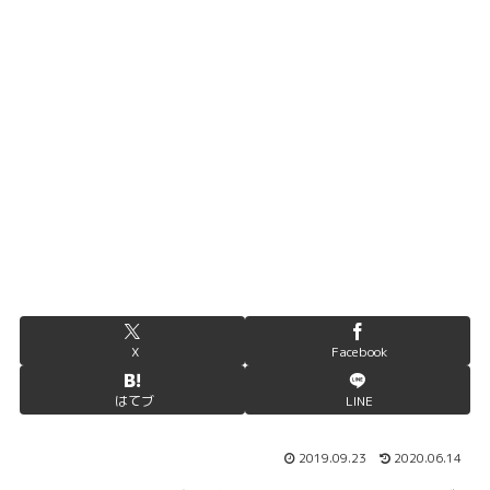
X
Facebook
はてブ
LINE
2019.09.23
2020.06.14