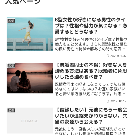
人気ページ
B型女性が好きになる男性のタイ
恋愛
プは？性格や魅力が気になる！恋
愛するとどうなる？
B型女性が好きな男性のタイプは？性格や
魅力をまとめます。さらにB型女性と相性
の良い男性の特徴や脈ありの時の恋愛態
度について紹介していきます。B型女性は
2020.01.02
恋愛をするとどうなるのでしょうか？性
格、魅力、特徴、男性の良い相性、脈あ
【既婚者同士の不倫】好きな人を
恋愛
り時の恋愛態度をまとめていきます。
諦める方法はある？既婚者に片思
いしたら諦めるべき？
既婚者同士で好きになってしまったら諦
めなくてはいけないの？お互い家族がい
ると諦める方法が気になります。片思い
した場合の対処法も紹介。さらに既婚者
2019.10.19
同士がお互いに両思いになった時のサイ
ンもまとめます。結論を言うと既婚者同
【復縁したい】元彼にもう一度会
恋愛
士は好きになっても諦めた方がいいでし
いたいが連絡先がわからない。共
ょう。
通の友達から会える？
元彼にもう一度会いたいが連絡先がわか
らない。しかし元彼と復縁は無理？共通