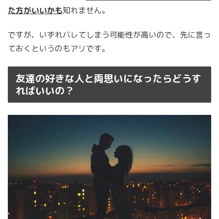
た方がいいかも
知れません。
ですが、いずれバレてしまう可能性が高いので、先に言っ
ておくというのもアリです。
友達の好きな人と両思いになったらどうす
ればいいの？