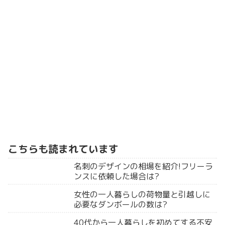
こちらも読まれています
名刺のデザインの相場を紹介!フリーラ
ンスに依頼した場合は?
女性の一人暮らしの荷物量と引越しに
必要なダンボールの数は?
40代から一人暮らしを初めてする不安