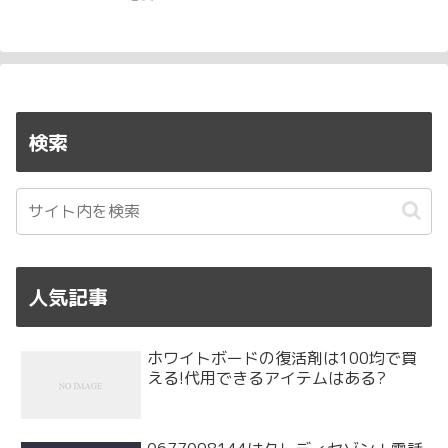
検索
人気記事
ホワイトボードの復活剤は100均で買
える!代用できるアイテムはある?