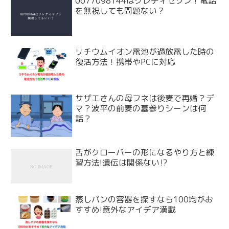
0677098144はクレディセゾン！電話
を無視しても問題ない？
リチウムイオン電池が過放電した時の
復活方法！携帯やPCに対応
サザエさんの母フネは後妻で再婚？デ
マ？波平の前妻の墓参りシーンは何
話？
舌がクローバーの形になるやり方と練
習方法!遺伝は関係ない⁉
蒸しパンの容器を探すなら100均がお
すすめ!意外なアイデア満載