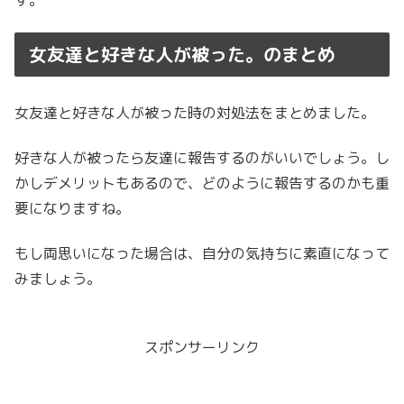
女友達と好きな人が被った。のまとめ
女友達と好きな人が被った時の対処法をまとめました。
好きな人が被ったら友達に報告するのがいいでしょう。し
かしデメリットもあるので、どのように報告するのかも重
要になりますね。
もし両思いになった場合は、自分の気持ちに素直になって
みましょう。
スポンサーリンク