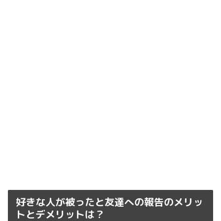
好きな人が被ったと友達への報告のメリッ
トとデメリットは？