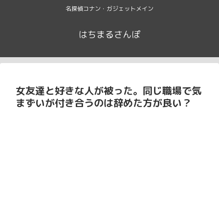
名探偵コナン・ガジェットメイン
はちまるさんぽ
女友達と好きな人が被った。同じ職場で気
まずいが付き合うのは辞めた方が良い？