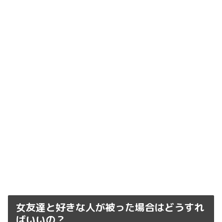
女友達と好きな人が被った場合はどうすれ
ばいいの？