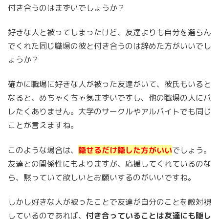
付き合うのはまずいでしょうか？
好きな人と被ってしまったけど、友達よりも自分を選らん
でくれた同じ職場の彼と付き合うのは辞めた方がいいでし
ょうか？
確かに職場に好きな人が被った友達がいて、彼氏もいると
なると、めちゃくちゃ気まずいですし、他の職場の人にバ
レたくありません。大学のサークルやアルバイトでも同じ
ことが言えますね。
このような場合は、
隠せるだけ隠した方がいい
でしょう。
友達との関係性にもよりますが、応援してくれているのな
ら、黙っていて欲しいとお願いするのがいいですね。
しかし好きな人が被ったことで友達が自分のことを敵対視
しているのであれば、
付き合っていることは友達にも隠し