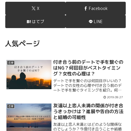
X
Facebook
はてブ
LINE
人気ページ
付き合う前のデートで手を繋ぐの
恋愛
はNG？何回目がベストタイミン
グ？女性の心理は？
デートで手を繋ぐのは何回目がいいの？
デートでの女性の心理や付き合う前のデ
ートで手を繋ぐタイミングを紹介。何回
目のデートで手を繋げば良いのか、そも
2019.09.27
そも付き合う前に手を繋いでもいいので
しょうか？女性の心理と一緒にまとめま
友達以上恋人未満の関係が付き合
恋愛
す。拒否られた時の脈ありとなしの判断
うきっかけは？進展や告白の方法
も。
と結婚の可能性
友達以上恋人未満とはどのような関係な
のでしょうか？今度付き合うことや結婚