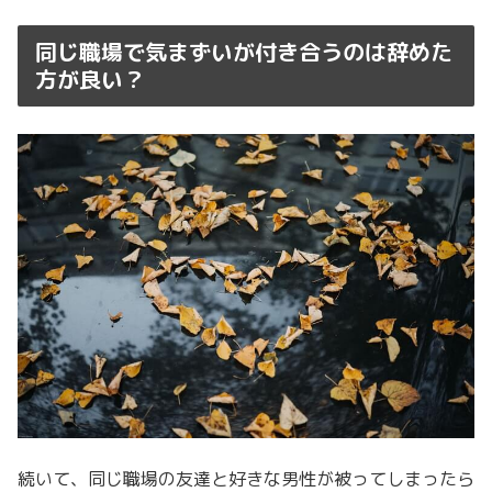
同じ職場で気まずいが付き合うのは辞めた
方が良い？
続いて、同じ職場の友達と好きな男性が被ってしまったら