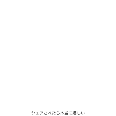
シェアされたら本当に嬉しい