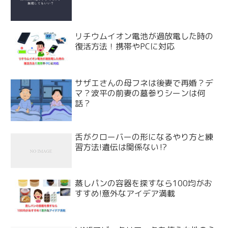
リチウムイオン電池が過放電した時の
復活方法！携帯やPCに対応
サザエさんの母フネは後妻で再婚？デ
マ？波平の前妻の墓参りシーンは何
話？
舌がクローバーの形になるやり方と練
習方法!遺伝は関係ない⁉
蒸しパンの容器を探すなら100均がお
すすめ!意外なアイデア満載