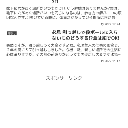
介!
靴下に穴があく場所がいつも同じ!という経験はありませんか?実は、
靴下に穴があく場所がいつも同じになるのは、歩き方の癖が一つの原
因なんですよ!歩いている時に、体重がかかっている場所は穴があき
やすくなります。また、重心が前後に偏っていることや、...
2022.12.24
必見!引っ越しで段ボールに入ら
暮らし
ないものどうする!?傘は紐でOK!
突然ですが、引っ越しって大変ですよね。私は主人の仕事の都合で、
２年の間に３回引っ越ししました。心機一転、新しい場所での生活に
心は躍りますが、その前の荷造りがとっても面倒だし大変ですよね！
荷物は全て段ボールに入れることが、引っ越しをするときの...
2022.11.17
スポンサーリンク