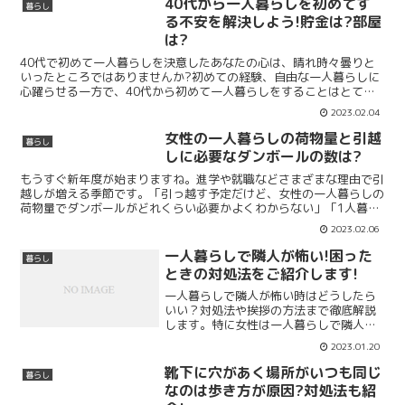
40代から一人暮らしを初めてす
暮らし
る不安を解決しよう!貯金は?部屋
は?
40代で初めて一人暮らしを決意したあなたの心は、晴れ時々曇りと
いったところではありませんか?初めての経験、自由な一人暮らしに
心躍らせる一方で、40代から初めて一人暮らしをすることはとても
勇気がいることです。一人暮らしを始める時期に適齢期はあ...
2023.02.04
女性の一人暮らしの荷物量と引越
暮らし
しに必要なダンボールの数は?
もうすぐ新年度が始まりますね。進学や就職などさまざまな理由で引
越しが増える季節です。「引っ越す予定だけど、女性の一人暮らしの
荷物量でダンボールがどれくらい必要かよくわからない」「1人暮ら
しで荷物の梱包や荷ほどきをするのは大変そう」と思ってい...
2023.02.06
一人暮らしで隣人が怖い!困った
暮らし
ときの対処法をご紹介します!
一人暮らしで隣人が怖い時はどうしたら
いい？対処法や挨拶の方法まで徹底解説
します。特に女性は一人暮らしで隣人が
怖いと感じることが多いです。一人暮ら
2023.01.20
しで隣人が怖い時やトラブルに巻き込ま
れてしまった場合は、こちらの記事を確
靴下に穴があく場所がいつも同じ
暮らし
認してくださいね！
なのは歩き方が原因?対処法も紹