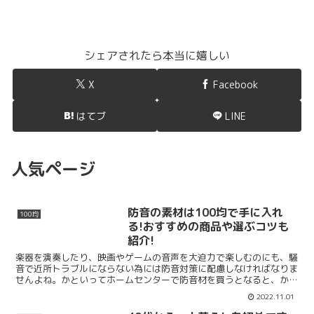
シェアされたら本当に嬉しい
X
Facebook
はてブ
LINE
人気ページ
防音の素材は100均で手に入れ
100均
る!おすすめの商品や選ぶコツも
紹介!
楽器を演奏したり、映画やゲームの音声を大迫力で楽しむのにも、騒
音で近所トラブルにならない為には防音対策に配慮しなければなりま
せんよね。かといってホームセンターで防音材を買うとなると、かな
りコストがかかってきてしまいます。実は100均で防音の...
2022.11.01