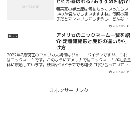
と何が喜ばれる?おすすめを紹介!
義実家の手土産は何をもっていったらい
いのか悩んでしまいますよね。毎回お菓
子だとマンネリしてしまうし、どんな手
土産が喜ばれるのか気になるところ。実
2022.06.06
はお菓子は無難ですが、ありきたりであ
まり嬉しくないという方もいるようなの
アメリカのニックネーム一覧を紹
暮らし
で、お菓子以外も考えてお...
介!定番短縮形と愛称の違いや付
け方
2022年7月現在のアメリカ大統領はジョー・バイデンですが、これ
はニックネームです。このようにアメリカではニックネームが社会全
体に浸透しています。映画やTVドラマでも軽快に呼び合っていて、
クールでかっこいいですね。アメリカのニックネームには...
2022.07.03
スポンサーリンク