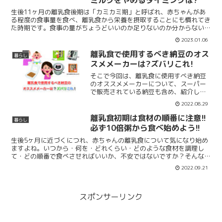
生後11ヶ月の離乳食後期は「カミカミ期」と呼ばれ、赤ちゃんがあ
る程度の食事量を食べ、離乳食から栄養を摂取することにも慣れてき
た時期です。食事の量がちょうどいいのか足りないのか分からない…
美味しそうに離乳食を食べる姿を微笑ましいと思いつつも、...
2023.01.06
離乳食で使用するべき納豆のオス
暮らし
スメメーカーは?ズバリこれ!
そこで今回は、離乳食に使用すべき納豆
のオススメメーカーについて、スーパー
で販売されている納豆も含め、紹介しま
すので最後までご覧いただけると嬉しい
2022.08.29
です。この記事が日々お子様の健康を気
にかけている優しいママの力に、少しで
離乳食初期は食材の順番に注意!!
暮らし
もなれると嬉しいです！
必ず10倍粥から食べ始めよう!!
生後5ヶ月に近づくにつれ、赤ちゃんの離乳食について気になり始め
ますよね。いつから・何を・どれくらい・どのような食材を調理し
て・どの順番で食べさせればいいか、不安ではないですか？そんな不
安を解決するために離乳食初期に、どのような食材をどの順番...
2022.09.21
スポンサーリンク