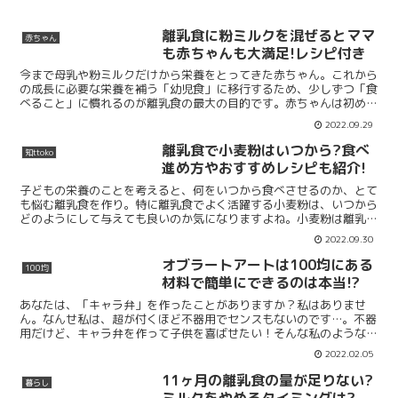
離乳食に粉ミルクを混ぜるとママ
赤ちゃん
も赤ちゃんも大満足!レシピ付き
今まで母乳や粉ミルクだけから栄養をとってきた赤ちゃん。これから
の成長に必要な栄養を補う「幼児食」に移行するため、少しずつ「食
べること」に慣れるのが離乳食の最大の目的です。赤ちゃんは初めて
の舌触りや飲み込むことや味の違いに戸惑い、なかなか離乳...
2022.09.29
離乳食で小麦粉はいつから?食べ
知ttoko
進め方やおすすめレシピも紹介!
子どもの栄養のことを考えると、何をいつから食べさせるのか、とて
も悩む離乳食を作り。特に離乳食でよく活躍する小麦粉は、いつから
どのようにして与えても良いのか気になりますよね。小麦粉は離乳食
を始めて1ヶ月くらい経った後、おかゆに慣れてきた頃に与...
2022.09.30
オブラートアートは100均にある
100均
材料で簡単にできるのは本当!?
あなたは、「キャラ弁」を作ったことがありますか？私はありませ
ん。なんせ私は、超が付くほど不器用でセンスもないのです…。不器
用だけど、キャラ弁を作って子供を喜ばせたい！そんな私のような願
望をもつあなたに朗報です！オブラートアートを使えば、材料...
2022.02.05
11ヶ月の離乳食の量が足りない?
暮らし
ミルクをやめるタイミングは?