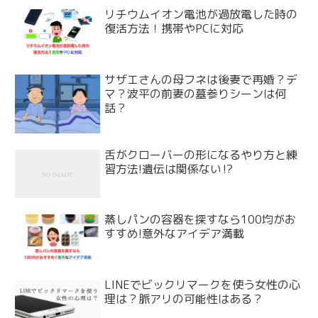
リチウムイオン電池が過放電した時の
復活方法！携帯やPCに対応
サザエさんの母フネは後妻で再婚？デ
マ？波平の前妻の墓参りシーンは何
話？
舌がクローバーの形になるやり方と練
習方法!遺伝は関係ない⁉
蒸しパンの容器を探すなら100均がお
すすめ!意外なアイデア満載
LINEでビックリマークを使う女性の心
理は？脈アリの可能性はある？