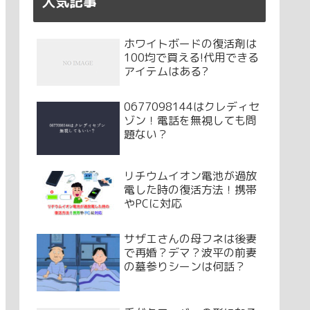
人気記事
ホワイトボードの復活剤は
100均で買える!代用できる
アイテムはある?
0677098144はクレディセ
ゾン！電話を無視しても問
題ない？
リチウムイオン電池が過放
電した時の復活方法！携帯
やPCに対応
サザエさんの母フネは後妻
で再婚？デマ？波平の前妻
の墓参りシーンは何話？