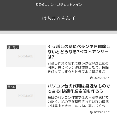
名探偵コナン・ガジェットメイン
はちまるさんぽ
引っ越しの時にベランダを掃除し
引っ越し
ないとどうなる?ベストアンサー
は?
引越し作業で忘れてはいけない退去前の
掃除。特にベランダは放置したり、掃除
を怠ってしまうとトラブルに繋がること
も！ベランダの掃除は忘れがちです。追
2023.01.14
加料金がかかったり、敷金が返ってこな
いなどのトラブルを避けるためにもこち
パソコン台の代用は身近なもので
暮らし
らの記事を参考にしてください！
できる!快適作業空間を作ろう
毎日のパソコン作業で体の不調を感じて
いたり、机の物が整理されていない環境
では集中できませんよね。肩こりくらい
仕方ないかな…と放置すると、ひどい頭
2023.01.12
痛や手のしびれ、気分が落ち込むなど症