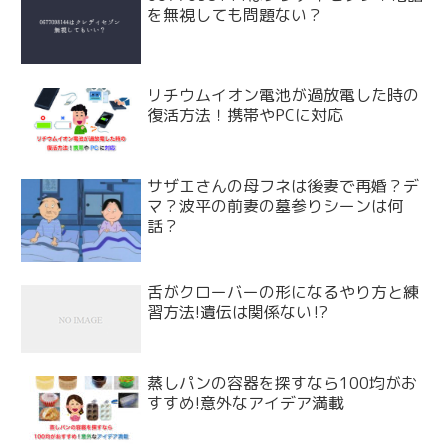
を無視しても問題ない？
リチウムイオン電池が過放電した時の
復活方法！携帯やPCに対応
サザエさんの母フネは後妻で再婚？デ
マ？波平の前妻の墓参りシーンは何
話？
舌がクローバーの形になるやり方と練
習方法!遺伝は関係ない⁉
蒸しパンの容器を探すなら100均がお
すすめ!意外なアイデア満載