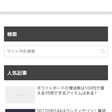
へ
へ
検索
人気記事
ホワイトボードの復活剤は100均で買
える!代用できるアイテムはある?
0677098144はクレディセゾン！電話