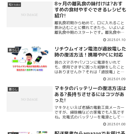
状がどんどん悪化していく危険がありま
8ヶ月の離乳食の味付けは?おす
知ttoko
す!解決に必要なのは、パ...
すめの食材やすぐできるレシピも
紹介!
離乳食初期から始めて、口に入れること
飲み込むことに慣れてきたら、いよいよ
離乳食中期のスタートです。離乳食中期
の目安の月齢は、生後8ヶ月頃と言われて
2023.01.10
います。8ヶ月頃になると、少しずつ食べ
ることにも慣れ、食に興味がでてくる時
リチウムイオン電池が過放電した
暮らし
期になります。その為...
時の復活方法！携帯やPCに対応
昔のスマホやパソコンに電源をいれて
も、使用できずに困った経験をしたこと
はありませんか？それは「過放電」とい
い、リチウムイオン電池の安全装置によ
2023.01.09
って充電が受け付けられない状態になっ
ているのです。ネット上であげられてい
マキタのバッテリーの復活方法は
暮らし
た復活方法には、「私見によ...
ある?長持ちさせるにはコツがあ
った!
マキタといえば老舗の電動工具メーカー
ですが、掃除機などの家電でも人気です
ね。充電式のバッテリーを電源として使
用している商品が多く、コードレスでパ
2023.01.08
ワフルな工具は使い勝手抜群です。マキ
タのバッテリーのすごいところは、様々
配送業者からamazonでお届け予