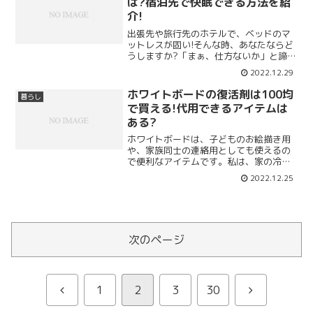
は?宿泊先で快眠できる方法を紹
介!
出張先や旅行先のホテルで、ベッドのマ
ットレスが固い!そんな時、あなたならど
うしますか?「まぁ、仕方ないか」と諦め
て、何の対策もせずに寝ようとするでし
2022.12.29
ょうか?でもちょっと待ってください。明
日の朝に後悔する前に、今すぐできる対
ホワイトボードの復活剤は100均
暮らし
策を試してみましょ...
で買える!代用できるアイテムは
ある?
ホワイトボードは、子どものお絵描き用
や、家族同士の連絡用としても使えるの
で便利なアイテムです。私は、家の冷蔵
庫に掛けて、覚えておかなければいけな
2022.12.25
いことや、ちょっとしたメモとして使っ
てます♪しかし、ホワイトボードは長年使
っていると、書いた文字...
次のページ
前
次
1
2
3
30