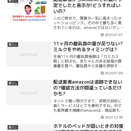
暮らし
な商品で使いまわすことが...
定でしたと表示が!どうすればい
いの?
このご時世で、需要が一気に高まったネ
ットショッピング。その中で最も多く愛
されているのは、amazonではないでしょ
うか？配送業者が最速で当日に届けてく
2023.01.07
れることもあり、とても優秀なamazonで
すが、時々荷物を待っているとamazonか
11ヶ月の離乳食の量が足りない?
暮らし
らこん...
ミルクをやめるタイミングは?
生後11ヶ月の離乳食後期は「カミカミ
期」と呼ばれ、赤ちゃんがある程度の食
事量を食べ、離乳食から栄養を摂取する
ことにも慣れてきた時期です。食事の量
2023.01.06
がちょうどいいのか足りないのか分から
ない…美味しそうに離乳食を食べる姿を
配送業者amazonは追跡できない
暮らし
微笑ましいと思いつつも、...
の?確認方法が間違っているだけ
かも?
ネットで買い物ができて、荷物が自宅に
届くサービスはとても便利ですね。中で
も業界最大規模のamazonは、商品数も多
いので利用する機会が多いかもしれませ
2022.12.30
ん。最短で翌日には頼んだ荷物が届いて
しまうamazonは、なるべく早く手元に届
ホテルのベッドが固いときの対策
暮らし
いてほしい時...