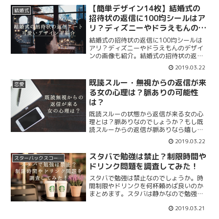
しょうか。頼ってくれない理由は彼女の
【簡単デザイン14枚】結婚式の
結婚式
年齢や性格が関係しているかもしれませ
招待状の返信に100均シールはア
ん。
リ？ディズニーやドラえもんのイ
ラストが可愛い！
結婚式の招待状の返信に100均シールは
アリ？ディズニーやドラえもんのデザイ
ンの画像も紹介。結婚式の招待状の返信
のデザインに凝りたいあなたへ簡単なイ
2019.03.22
ラストや難しいデザインもまとめます。
100均シールがokならコスパがいいです
既読スルー・無視からの返信が来
恋愛
が使っても問題はないのでしょうか？
る女の心理は？脈ありの可能性
は？
既読スルーの状態から返信が来る女の心
理とは？脈ありなのでしょうか？もし既
読スルーからの返信が脈ありなら嬉しい
ですが返信までの1週間2週間経った時や
2019.03.22
や内容によって脈ありか判断できるかも
しれません。既読無視の状態から返信が
スタバで勉強は禁止？制限時間や
スターバックスコーヒー
来た時の対処法をまとめていきましょ
ドリンク問題を調査してみた！
う。
スタバで勉強は禁止なのでしょうか。時
間制限やドリンクを何杯頼めば良いのか
まとめます。スタバは静かなので勉強に
最適ですが時間によって追い出されてし
2019.03.21
まう店舗もあります。さらにドリンクを
一杯しか頼まないのも気が引けます。そ