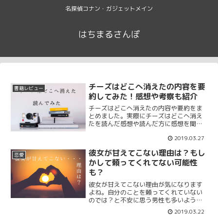
名探偵コナン・ガジェットメイン
はちまるさんぽ
チーズはどこへ消えたの内容を要
書籍レビュー
約してみた！感想や考察も紹介
チーズはどこへ消えたの内容や要約をま
とめました。実際にチーズはどこへ消え
たを読んだ感想や読んだ方に感想を聞い
てまとめています。2000年に発売されて
2019.03.27
からずっと人気があるビジネス書なので
読んだことがある方も多いと思います。
彼女が甘えてこない理由は？もし
そこで本書の内容や要約をまとめたので
恋愛
かして頼ってくれてない可能性
参考に。
も？
彼女が甘えてこない理由が気になります
よね。自分のことを頼ってくれていない
のでは？と不安に思う男性も多いようで
す。彼女が甘えてくれればわかりやすい
2019.03.22
のですが甘えてこない理由はなんなので