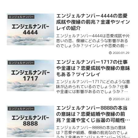
エンジェルナンバー4444の恋愛
エンジェルナンバー
成就や復縁の前兆？金運やツイン
レイの紹介
エンジェルナンバー4444は恋愛成就や片
思いの恋、復縁にどのような影響がある
のでしょうか？ツインレイや恋愛の前兆
についてまとめます。エンジェルナンバ
2020.01.29
ー4444は恋愛に関して安定の意味があり
ます。復縁や片思いに意味があるのでし
エンジェルナンバー1717の仕事
エンジェルナンバー
ょうか。まとめて紹介していきます。
や金運は？恋愛成就や復縁の意味
もある？ツインレイ
エンジェルナンバー1717にどのような意
味が込められているのでしょうか？仕事
や金運には影響があるのでしょうか？恋
愛成就や復縁にも効果があるのかも合わ
2020.01.22
せてまとめていきます。エンジェルナン
バー1717の仕事、金運、恋愛成就、復
エンジェルナンバー8888の本当
エンジェルナンバー
縁、ツインレイをまとめて紹介します。
の意味は？恋愛結婚や復縁の前
兆？金運や宝くじ当選の可能性
も？
エンジェルナンバー8888の本当の意味
は？恋愛や結婚、復縁の前兆なのでしょ
うか？金運やエンジェルナンバー2525と