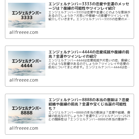
エンジェルナンバー3333の恋愛や金運のメッセ
ージは？復縁の可能性やツインレイ紹介
エンジェルナンバー3333は恋愛や金運にどのような意味が
あるのでしょうか？片思いや復縁への影響やツインレイを
紹介していきます。エンジェルナンバー3333の恋愛のメッ
セージは片思いや復縁したい相手と恋に落ちるという意味
なのか？金運、ツインレイもまとめていきます。
allfreeee.com
エンジェルナンバー4444の恋愛成就や復縁の前
兆？金運やツインレイの紹介
エンジェルナンバー4444は恋愛成就や片思いの恋、復縁に
どのような影響があるのでしょうか？ツインレイや恋愛の
前兆についてまとめます。エンジェルナンバー4444は恋愛
に関して安定の意味があります。復縁や片思いに意味があ
るのでしょうか。まとめて紹介していきます。
allfreeee.com
エンジェルナンバー8888の本当の意味は？恋愛
結婚や復縁の前兆？金運や宝くじ当選の可能性
も？
エンジェルナンバー8888の本当の意味は？恋愛や結婚、復
縁の前兆なのでしょうか？金運やエンジェルナンバー2525
との関係性は？エンジェルナンバー8888の本当の意味や恋
愛、結婚、復縁、金運の意味についてまとめて紹介しま
す。ツインレイ、ツインソウルも紹介します。
allfreeee.com