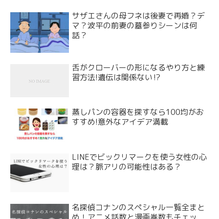
サザエさんの母フネは後妻で再婚？デ
マ？波平の前妻の墓参りシーンは何
話？
舌がクローバーの形になるやり方と練
習方法!遺伝は関係ない⁉
蒸しパンの容器を探すなら100均がお
すすめ!意外なアイデア満載
LINEでビックリマークを使う女性の心
理は？脈アリの可能性はある？
名探偵コナンのスペシャル一覧全まと
め！アニメ話数と漫画巻数もチェッ