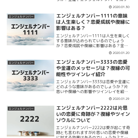
の関係性は？エンジェルナンバー8888の
2020.01.30
本当の意味や恋愛、結婚、復縁、金運の
意味についてまとめて紹介します。ツイ
エンジェルナンバー1111の意味
エンジェルナンバー
ンレイ、ツインソウルも紹介します。
は人生楽しく？恋愛成就や復縁に
影響はある？
エンジェルナンバー1111は人生を楽しく
する意味が込められているのでしょう
か？恋愛成就や復縁に影響はある？金運
やツインレイ、ツインソウルも紹介。人
2020.01.20
生を楽しむ意味が込められているのか、
そして気になる恋愛成就や復縁、金運に
エンジェルナンバー3333の恋愛
エンジェルナンバー
関しても合わせて紹介していきたいと思
や金運のメッセージは？復縁の可
います。
能性やツインレイ紹介
エンジェルナンバー3333は恋愛や金運に
どのような意味があるのでしょうか？片
思いや復縁への影響やツインレイを紹介
していきます。エンジェルナンバー3333
2020.01.29
の恋愛のメッセージは片思いや復縁した
い相手と恋に落ちるという意味なのか？
エンジェルナンバー2222は片思
エンジェルナンバー
金運、ツインレイもまとめていきます。
いの恋愛に奇跡が？復縁やツイン
ソウルについて
エンジェルナンバー2222は愛が起こす奇
跡とも言われますが片思いの恋愛や復縁
に対する効果はあるのでしょうか？エン