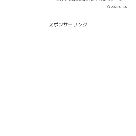
ジェルナンバー2222の片思いの恋愛や復
2020.01.07
縁だけではなく金運やツインソウルにつ
いてもまとめていきます。ツインソウル
はどのようなものなのでしょうか？
スポンサーリンク