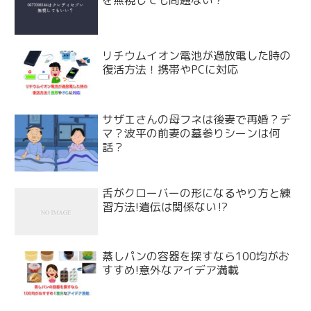
を無視しても問題ない？
リチウムイオン電池が過放電した時の
復活方法！携帯やPCに対応
サザエさんの母フネは後妻で再婚？デ
マ？波平の前妻の墓参りシーンは何
話？
舌がクローバーの形になるやり方と練
習方法!遺伝は関係ない⁉
蒸しパンの容器を探すなら100均がお
すすめ!意外なアイデア満載