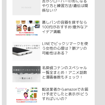
舌がクローバーの形になる
やり方と練習方法!遺伝は関
係ない⁉
蒸しパンの容器を探すなら
100均がおすすめ!意外なア
イデア満載
LINEでビックリマークを使
う女性の心理は？脈アリの
可能性はある？
名探偵コナンのスペシャル
一覧全まとめ！アニメ話数
と漫画巻数もチェック！
配送業者からamazonでお届
け予定でしたと表示が!どう
すればいいの?