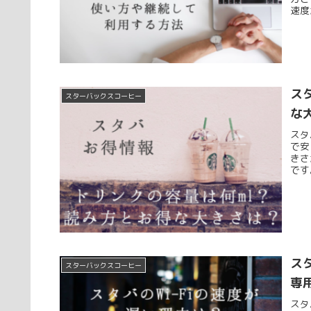
速度
ス
スターバックスコーヒー
な
スタ
で安
きさ
です
す。
ス
スターバックスコーヒー
専
スタ