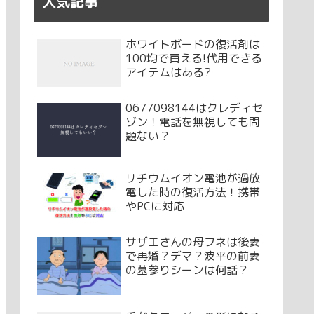
人気記事
ホワイトボードの復活剤は
100均で買える!代用できる
アイテムはある?
0677098144はクレディセ
ゾン！電話を無視しても問
題ない？
リチウムイオン電池が過放
電した時の復活方法！携帯
やPCに対応
サザエさんの母フネは後妻
で再婚？デマ？波平の前妻
の墓参りシーンは何話？