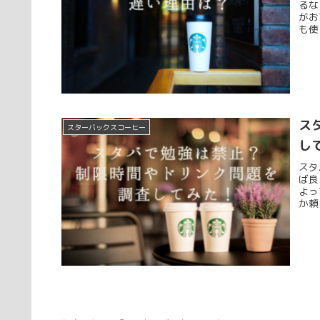
るな
がお
も使
ス
スターバックスコーヒー
し
スタ
ば良
よっ
か頼
りま