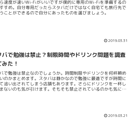
ら速度が速いWi-Fiがいいですが僕的に専用のWi-Fiを準備するの
すすめ。自分専用だったらスタバだけではなく自宅ても旅行先で
うことができるので自分にあったものを選びましょう。
2019.03.31
タバで勉強は禁止？制限時間やドリンク問題を調査
てみた！
バで勉強は禁止なのでしょうか。時間制限やドリンクを何杯頼め
いのかまとめます。スタバは静かなので勉強に最適ですが時間に
て追い出されてしまう店舗もあります。さらにドリンクを一杯し
まないのも気が引けます。そもそも禁止されているのかも気にな
す。
2019.03.21