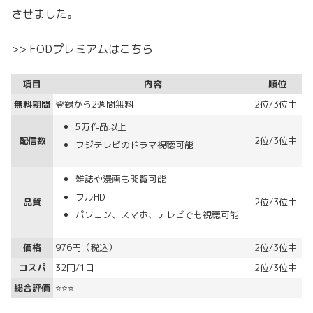
させました。
>> FODプレミアムはこちら
項目
内容
順位
無料期間
登録から2週間無料
2位/3位中
5万作品以上
配信数
2位/3位中
フジテレビのドラマ視聴可能
雑誌や漫画も閲覧可能
フルHD
品質
2位/3位中
パソコン、スマホ、テレビでも視聴可能
価格
976円（税込）
2位/3位中
コスパ
32円/1日
2位/3位中
総合評価
⭐⭐⭐