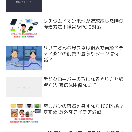
リチウムイオン電池が過放電した時の
復活方法！携帯やPCに対応
サザエさんの母フネは後妻で再婚？デ
マ？波平の前妻の墓参りシーンは何
話？
舌がクローバーの形になるやり方と練
習方法!遺伝は関係ない⁉
蒸しパンの容器を探すなら100均がお
すすめ!意外なアイデア満載