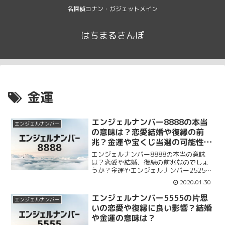
名探偵コナン・ガジェットメイン
はちまるさんぽ
金運
エンジェルナンバー8888の本当
エンジェルナンバー
の意味は？恋愛結婚や復縁の前
兆？金運や宝くじ当選の可能性
も？
エンジェルナンバー8888の本当の意味
は？恋愛や結婚、復縁の前兆なのでしょ
うか？金運やエンジェルナンバー2525と
の関係性は？エンジェルナンバー8888の
2020.01.30
本当の意味や恋愛、結婚、復縁、金運の
意味についてまとめて紹介します。ツイ
エンジェルナンバー5555の片思
エンジェルナンバー
ンレイ、ツインソウルも紹介します。
いの恋愛や復縁に良い影響？結婚
や金運の意味は？