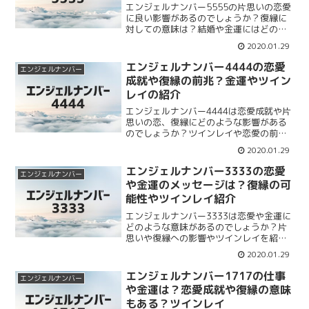
エンジェルナンバー5555の片思いの恋愛
に良い影響があるのでしょうか？復縁に
対しての意味は？結婚や金運にはどのよ
うな影響があるのでしょうか？エンジェ
2020.01.29
ルナンバー5555の片思いの恋愛や復縁に
はあまり良い意味がないとも言われてい
エンジェルナンバー4444の恋愛
エンジェルナンバー
ます。結婚と金運もまとめていきます。
成就や復縁の前兆？金運やツイン
レイの紹介
エンジェルナンバー4444は恋愛成就や片
思いの恋、復縁にどのような影響がある
のでしょうか？ツインレイや恋愛の前兆
についてまとめます。エンジェルナンバ
2020.01.29
ー4444は恋愛に関して安定の意味があり
ます。復縁や片思いに意味があるのでし
エンジェルナンバー3333の恋愛
エンジェルナンバー
ょうか。まとめて紹介していきます。
や金運のメッセージは？復縁の可
能性やツインレイ紹介
エンジェルナンバー3333は恋愛や金運に
どのような意味があるのでしょうか？片
思いや復縁への影響やツインレイを紹介
していきます。エンジェルナンバー3333
2020.01.29
の恋愛のメッセージは片思いや復縁した
い相手と恋に落ちるという意味なのか？
エンジェルナンバー1717の仕事
エンジェルナンバー
金運、ツインレイもまとめていきます。
や金運は？恋愛成就や復縁の意味
もある？ツインレイ