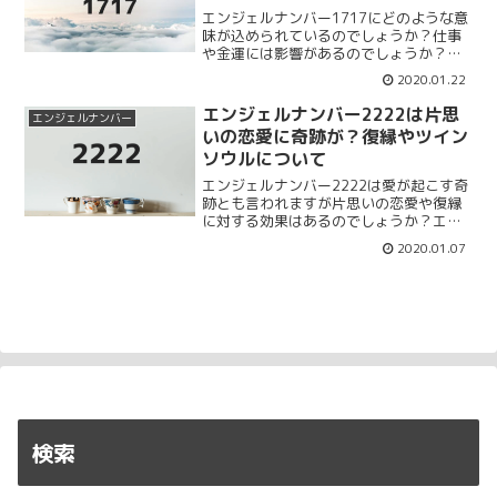
エンジェルナンバー1717にどのような意
味が込められているのでしょうか？仕事
や金運には影響があるのでしょうか？恋
愛成就や復縁にも効果があるのかも合わ
2020.01.22
せてまとめていきます。エンジェルナン
バー1717の仕事、金運、恋愛成就、復
エンジェルナンバー2222は片思
エンジェルナンバー
縁、ツインレイをまとめて紹介します。
いの恋愛に奇跡が？復縁やツイン
ソウルについて
エンジェルナンバー2222は愛が起こす奇
跡とも言われますが片思いの恋愛や復縁
に対する効果はあるのでしょうか？エン
ジェルナンバー2222の片思いの恋愛や復
2020.01.07
縁だけではなく金運やツインソウルにつ
いてもまとめていきます。ツインソウル
はどのようなものなのでしょうか？
検索