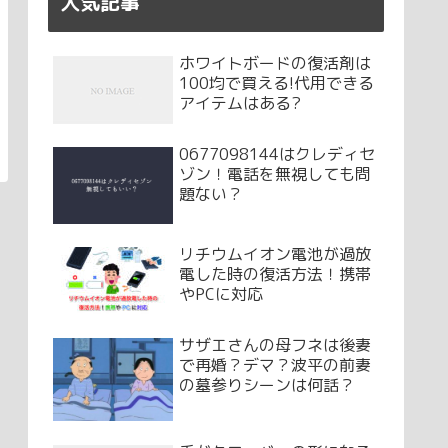
人気記事
ホワイトボードの復活剤は
100均で買える!代用できる
アイテムはある?
0677098144はクレディセ
ゾン！電話を無視しても問
題ない？
リチウムイオン電池が過放
電した時の復活方法！携帯
やPCに対応
サザエさんの母フネは後妻
で再婚？デマ？波平の前妻
の墓参りシーンは何話？