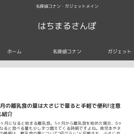
名探偵コナン・ガジェットメイン
はちまるさんぽ
ホーム
名探偵コナン
ガジェット
ヶ月の離乳食の量は大さじで量ると手軽で便利!注意
も紹介
6ヶ月になると始まる離乳食。5ヶ月から離乳食を始めた場合、6ヶ
なると食べる量も少しずつ増えてくる時期ですよね。育児本やネ
の情報は、離乳食の量について“何グラム”と記載され、小さじや