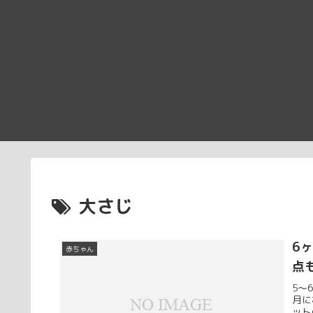
大さじ
6
赤ちゃん
点
5〜
月に
ット