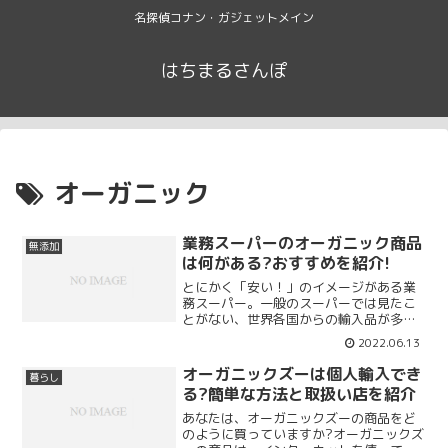
名探偵コナン・ガジェットメイン
はちまるさんぽ
オーガニック
業務スーパーのオーガニック商品
無添加
は何がある?おすすめを紹介!
とにかく「安い！」のイメージがある業
務スーパー。一般のスーパーでは見たこ
とがない、世界各国からの輸入品が多数
ありますよね。その中でも、業務スーパ
2022.06.13
ーで購入できるオーガニック商品の魅力
を紹介していきます。オーガニックとは
オーガニックズーは個人輸入でき
暮らし
「有機のもの」を意味しま...
る?簡単な方法と取扱い店を紹介
あなたは、オーガニックズーの商品をど
のように買っていますか?オーガニックズ