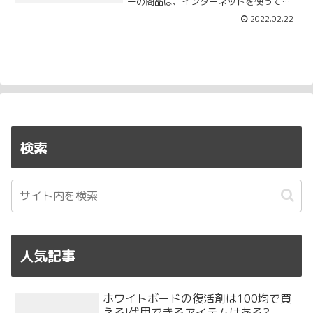
ーの商品は、インターネットを使って、
簡単に個人輸入ができちゃうんです!個人
2022.02.22
輸入って難しそう…私も、「個人輸入」
と聞いただけでは、難しそうだなと思っ
ていました。調べてみ...
検索
人気記事
ホワイトボードの復活剤は100均で買
える!代用できるアイテムはある?