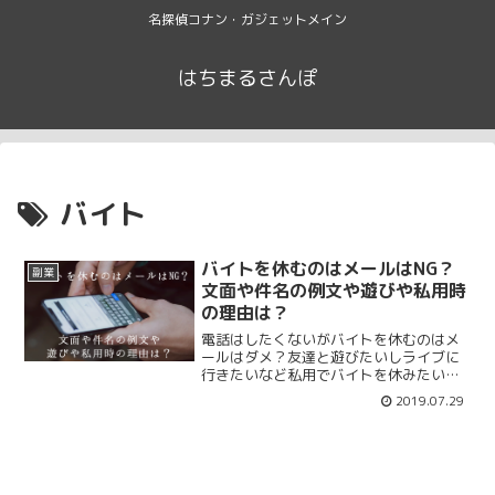
名探偵コナン・ガジェットメイン
はちまるさんぽ
バイト
バイトを休むのはメールはNG？
副業
文面や件名の例文や遊びや私用時
の理由は？
電話はしたくないがバイトを休むのはメ
ールはダメ？友達と遊びたいしライブに
行きたいなど私用でバイトを休みたいけ
どメールで送ってもいい？当日や前日は
2019.07.29
ダメそうだけど事前に1週間前なら休むこ
とはできるのか？大学生に多い悩みです
よね。メールの文面や例文を紹介しま
す。